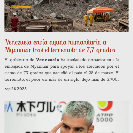
Venezuela envía ayuda humanitaria a
Myanmar tras el terremoto de 7,7 grados
El gobierno de
Venezuela
ha trasladado donaciones a la
embajada de Myanmar para apoyar a los afectados por el
sismo de 7,7 grados que sacudió el país el 28 de marzo. El
terremoto, el peor en más de un siglo, dejó más de 3.700
muertos y 4.800 heridos, afectando a 17,2 millones de
sep 26 2025
personas. La iniciativa venezolana forma parte de la respuesta
internacional ante la escasez de refugio, agua y medicinas. La
ayuda llega en un momento de conflicto interno y crisis
económica en Myanmar.