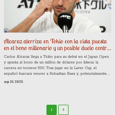
Alcaraz aterriza en Tokio con la vista puesta
en el bono millonario y un posible duelo contra
Tabilo
Carlos Alcaraz llega a Tokio para su debut en el Japan Open
y apunta al bono de un millón de dólares por liderar la
carrera en torneos 500. Tras jugar en la Laver Cup, el
español buscará vencer a Sebastian Baez y, potencialmente, a
Alejandro Tabilo. Un triunfo lo colocaría entre los pocos
sep 26 2025
número 1 que han ganado este certamen. El torneo también
representa una parada clave antes de Viena, última cita 500 de
la temporada.
1
2