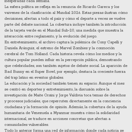
inesperadas
cada semana.
La esfera política se refleja en la renuncia de Ricardo Gareca y los
vaivenes de la clasificación al Mundial 2026. Estas piezas ilustran cómo
decisiones
,
afectan a todo el país
y cómo el deporte a veces se vuelve
parte del debate nacional. La cobertura incluye también la introducción
de la tarjeta verde en el Mundial Sub‑20, una medida que muestra la
interacción entre
reglamento
,
y la evolución del juego
.
En entretenimiento, el archivo captura la polémica de Cony Capelli y
Daniela Aránguiz, el estreno de Marvel Zombies y la conmoción
cerebral de Tom Holland. Cada historia revela cómo los medios y la
cultura popular pueden influir en la percepción pública, demostrando
que
celebridades
,
son también sujetos de debate social
. La aparición de
Bad Bunny en el Super Bowl, por ejemplo, destaca la creciente fuerza
del trap latino en eventos globales.
La educación y la sociedad también tienen su espacio. Aunque el mes
se centró en deportes y entretenimiento, la discusión sobre la
investigación de Maite Orsini y Jorge Valdivia toca temas de derechos
y procesos judiciales, que repercuten directamente en la conciencia
ciudadana y la formación de opinión. Además, la cobertura de la ayuda
humanitaria de Venezuela a Myanmar muestra cómo la
solidaridad
internacional
,
se traduce en acciones concretas
que afectan a
comunidades vulnerables.
Todo lo anterior forma una red de información donde cada noticia se