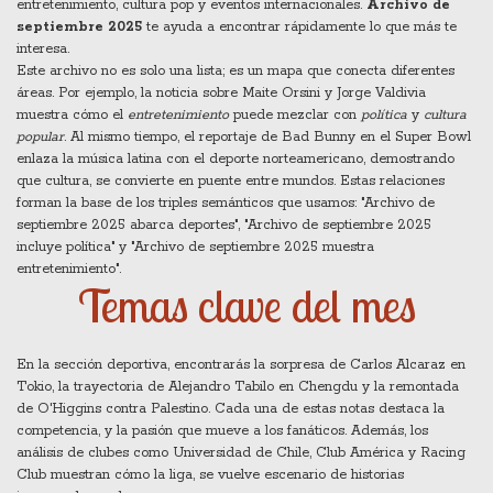
entretenimiento
,
cultura pop y eventos internacionales
.
Archivo de
septiembre 2025
te ayuda a encontrar rápidamente lo que más te
interesa.
Este archivo no es solo una lista; es un mapa que conecta diferentes
áreas. Por ejemplo, la noticia sobre Maite Orsini y Jorge Valdivia
muestra cómo el
entretenimiento
puede mezclar con
política
y
cultura
popular
. Al mismo tiempo, el reportaje de Bad Bunny en el Super Bowl
enlaza la música latina con el deporte norteamericano, demostrando
que
cultura
,
se convierte en puente entre mundos
. Estas relaciones
forman la base de los triples semánticos que usamos: "Archivo de
septiembre 2025 abarca deportes", "Archivo de septiembre 2025
incluye política" y "Archivo de septiembre 2025 muestra
entretenimiento".
Temas clave del mes
En la sección deportiva, encontrarás la sorpresa de Carlos Alcaraz en
Tokio, la trayectoria de Alejandro Tabilo en Chengdu y la remontada
de O'Higgins contra Palestino. Cada una de estas notas destaca la
competencia
,
y la pasión que mueve a los fanáticos
. Además, los
análisis de clubes como Universidad de Chile, Club América y Racing
Club muestran cómo la
liga
,
se vuelve escenario de historias