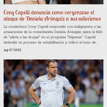
Cony Capelli denuncia como vergonzoso el
ataque de Daniela Aránguiz a sus adicciones
La conductora Cony Capelli respondió con indignación a las
acusaciones de la comentarista Daniela Aránguiz, quien la tildó
de "adicta a las drogas" en el programa "Sígueme". Capelli
defendió su proceso de rehabilitación y criticó el tono de
Aránguiz, calificándolo de vergonzoso. La disputa ha generado
sep 27 2025
más de 200 denuncias ante el CNTV y reaviva una enemistad
surgida en 2023 por la relación de Capelli con el ex‑esposo
de Aránguiz, Jorge Valdivia.