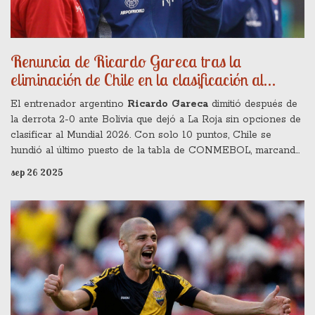
Renuncia de Ricardo Gareca tras la
eliminación de Chile en la clasificación al
Mundial 2026
El entrenador argentino
Ricardo Gareca
dimitió después de
la derrota 2-0 ante Bolivia que dejó a La Roja sin opciones de
clasificar al Mundial 2026. Con solo 10 puntos, Chile se
hundió al último puesto de la tabla de CONMEBOL, marcando
su tercera ausencia consecutiva. La decisión se tomó tras una
sep 26 2025
conferencia de prensa en El Alto, donde el técnico explicó la
necesidad de “descomprimir” la situación. La salida de Gareca
cierra un capítulo marcado por una sola victoria en 13
partidos oficiales. El futuro de la selección pasa ahora a un
proceso de reconstrucción profunda.