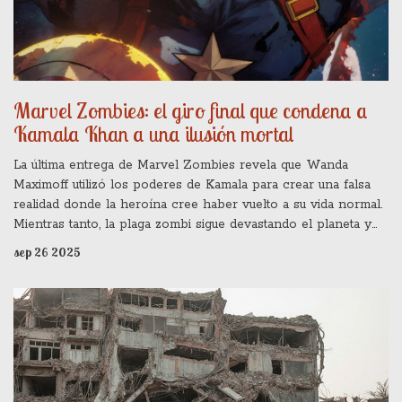
Marvel Zombies: el giro final que condena a
Kamala Khan a una ilusión mortal
La última entrega de Marvel Zombies revela que Wanda
Maximoff utilizó los poderes de Kamala para crear una falsa
realidad donde la heroína cree haber vuelto a su vida normal.
Mientras tanto, la plaga zombi sigue devastando el planeta y
Riri Williams, que parecía muerta, sobrevive con un antídoto
sep 26 2025
experimental y lucha para liberar a Kamala de la ilusión.