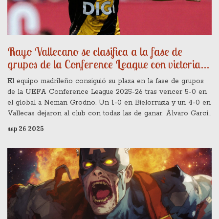
Rayo Vallecano se clasifica a la fase de
grupos de la Conference League con victoria
5-0
El equipo madrileño consiguió su plaza en la fase de grupos
de la UEFA Conference League 2025-26 tras vencer 5-0 en
el global a Neman Grodno. Un 1-0 en Bielorrusia y un 4-0 en
Vallecas dejaron al club con todas las de ganar. Álvaro García
fue la figura, anotando tres de los cinco goles. La clasificación
sep 26 2025
abre la puerta a un nuevo reto europeo en octubre.