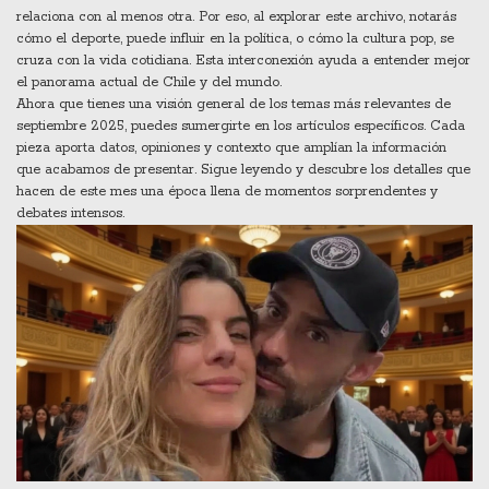
relaciona con al menos otra. Por eso, al explorar este archivo, notarás
cómo el
deporte
,
puede influir en la política
, o cómo la
cultura pop
,
se
cruza con la vida cotidiana
. Esta interconexión ayuda a entender mejor
el panorama actual de Chile y del mundo.
Ahora que tienes una visión general de los temas más relevantes de
septiembre 2025, puedes sumergirte en los artículos específicos. Cada
pieza aporta datos, opiniones y contexto que amplían la información
que acabamos de presentar. Sigue leyendo y descubre los detalles que
hacen de este mes una época llena de momentos sorprendentes y
debates intensos.