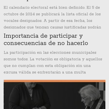
El calendario electoral está bien definido. El 5 de
octubre de 2024 se publicará la lista oficial de los
vocales designados. A partir de esa fecha, los
designados que tengan causas justificadas podrán
excusarse de desempeñar sus funciones entre el 7
Importancia de participar y
y el 9 de octubre. Las razones válidas para
consecuencias de no hacerlo
presentar excusas incluyen estar fuera del país,
La participación en las elecciones municipales
deberes legales concurrentes en la misma fecha,
somos todos. La votación es obligatoria y aquellos
tener más de 70 años, incapacidades físicas o
que no cumplan con esta obligación sin una
mentales justificadas, entre otros impedimentos
excusa válida se enfrentarán a una multa
graves. Esta estructura de excepciones está
aproximada de $33,000 (0.5 UTM). Esta medida
diseñada para garantizar que el deber de ser vocal
asegura que todos los ciudadanos participen
no sea una carga insuperable para los ciudadanos
activamente en la selección de quienes liderarán
que no podrían cumplir con el mismo.
las comunidades locales. Elegir a los
representantes es una manera de influir