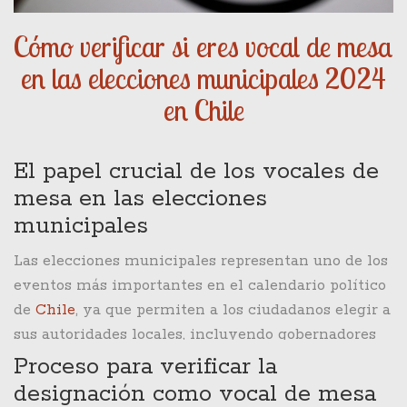
Cómo verificar si eres vocal de mesa
en las elecciones municipales 2024
en Chile
El papel crucial de los vocales de
mesa en las elecciones
municipales
Las elecciones municipales representan uno de los
eventos más importantes en el calendario político
de
Chile
, ya que permiten a los ciudadanos elegir a
sus autoridades locales, incluyendo gobernadores
regionales, alcaldes y concejales. En este contexto,
Proceso para verificar la
se destaca la figura del vocal de mesa, un actor
designación como vocal de mesa