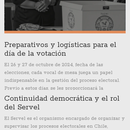
directamente en las políticas que afectan la vida
cotidiana. Por lo tanto, cumplir con el deber de
votar y, cuando asignado, con el deber de ser vocal
de mesa, es fundamental para el funcionamiento
de la democracia.
Preparativos y logísticas para el
día de la votación
El 26 y 27 de octubre de 2024, fecha de las
elecciones, cada vocal de mesa juega un papel
indispensable en la gestión del proceso electoral.
Previo a estos días, se les proporcionará la
capacitación necesaria para que puedan
Continuidad democrática y el rol
desempeñar correctamente sus funciones,
del Servel
garantizando que todos los ciudadanos voten en un
El Servel es el organismo encargado de organizar y
ambiente seguro y ordenado. El rol del vocal no
supervisar los procesos electorales en Chile,
solo implica estar presente el día de la votación,