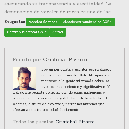
asegurando su transparencia y efectividad. La
sino también asistir a reuniones preparatorias para
designación de vocales de mesa es una de las
familiarizarse con la logística y protocolos del
muchas acciones que realiza para garantizar que
proceso. Estas reuniones son clave para que,
Etiquetas:
vocales de mesa
elecciones municipales 2024
las elecciones se lleven a cabo de manera justa.
cuando llegue el día, todo se desempeñe con
Servicio Electoral Chile
Servel
Además de esta responsabilidad, el Servel
fluidez.
proporciona información abierta y accesible, lo
cual es esencial para fomentar la participación
ciudadana. Al final, la posibilidad de consultar y
Escrito por
Cristobal Pizarro
excusarse de ser vocal es solo una parte del
Soy un periodista y escritor especializado
sistema mucho más extenso destinado a organizar
en noticias diarias de Chile. Me apasiona
mantener a la gente informada sobre los
elecciones libres y justas.
eventos más recientes y significativos. Mi
trabajo me permite conectar con diversas audiencias y
ofrecerles una visión crítica y detallada de la actualidad.
Además, disfruto de explorar y narrar las historias que
afectan a nuestra sociedad diariamente.
Todos los puestos:
Cristobal Pizarro