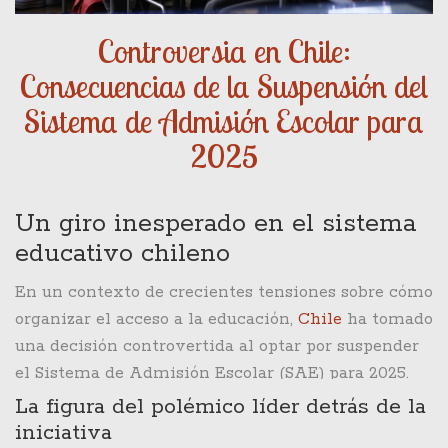
Controversia en Chile:
Consecuencias de la Suspensión del
Sistema de Admisión Escolar para
2025
Un giro inesperado en el sistema
educativo chileno
En un contexto de crecientes tensiones sobre cómo
organizar el acceso a la educación,
Chile
ha tomado
una decisión controvertida al optar por suspender
el Sistema de Admisión Escolar (SAE) para 2025.
Esta medida ha sacudido la ya compleja escena
La figura del polémico líder detrás de la
educativa del país, suscitando intensos debates
iniciativa