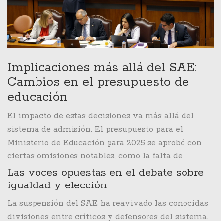
decide impugnar la medida, lo que podría desatar
una complicada batalla legal.
Implicaciones más allá del SAE:
Cambios en el presupuesto de
educación
El impacto de estas decisiones va más allá del
sistema de admisión. El presupuesto para el
Ministerio de Educación para 2025 se aprobó con
ciertas omisiones notables, como la falta de
financiación para los Servicios Locales de
Las voces opuestas en el debate sobre
Educación (SLEP) y la ausencia de ayuda para
igualdad y elección
estudiantes sancionados bajo la Ley de Aula
La suspensión del SAE ha reavivado las conocidas
Segura. Estas restricciones destacan cambios
divisiones entre críticos y defensores del sistema.