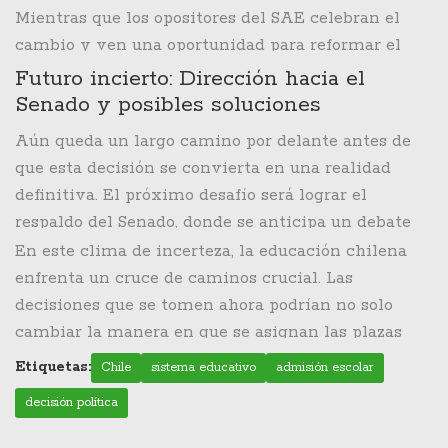
significativos que pueden alterar el paisaje
Mientras que los opositores del SAE celebran el
educativo en Chile, afectando directamente a
cambio y ven una oportunidad para reformar el
estudiantes, padres y escuelas.
proceso de admisión, los defensores del sistema
Futuro incierto: Dirección hacia el
actual sostienen que este es vital para asegurar la
Senado y posibles soluciones
equidad en el acceso a la educación. Están
Aún queda un largo camino por delante antes de
convencidos de que el sistema, aunque imperfecto,
que esta decisión se convierta en una realidad
ha sido una fuerza niveladora en una sociedad con
definitiva. El próximo desafío será lograr el
profundas desigualdades.
respaldo del Senado, donde se anticipa un debate
igualmente acalorado. Además, la posibilidad de
En este clima de incerteza, la educación chilena
enfrentar desafíos legales si el Ejecutivo opta por
enfrenta un cruce de caminos crucial. Las
llevar el asunto a la Corte Constitucional añade un
decisiones que se tomen ahora podrían no solo
nivel adicional de incertidumbre.
cambiar la manera en que se asignan las plazas
escolares, sino también moldear el rol que el
Etiquetas:
Chile
sistema educativo
admisión escolar
Estado jugará en esta crucial parte de la vida de
decisión política
millones de estudiantes. La pregunta en el aire es
si será posible encontrar un equilibrio entre