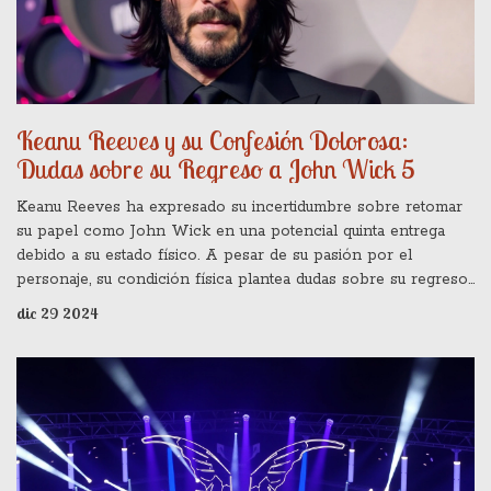
Keanu Reeves y su Confesión Dolorosa:
Dudas sobre su Regreso a John Wick 5
Keanu Reeves ha expresado su incertidumbre sobre retomar
su papel como John Wick en una potencial quinta entrega
debido a su estado físico. A pesar de su pasión por el
personaje, su condición física plantea dudas sobre su regreso.
Aún sin un anuncio oficial de Lionsgate, los fanáticos esperan
dic 29 2024
ansiosos noticias sobre el futuro de la exitosa franquicia.