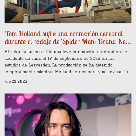
Tom Holland sufre una conmoción cerebral
durante el rodaje de 'Spider-Man: Brand New
Day'
El actor británico sufrió una leve conmoción cerebral en un
accidente de stunt el 19 de septiembre de 2025 en los
estudios de Leavesden. La producción se ha detenido
temporalmente mientras Holland se recupera y se revisan los
protocolos de seguridad. Tras ser dado de alta, el actor tuvo
sep 22 2025
que abandonar un evento benéfico por malestar. Se espera
que el rodaje reanude en pocos días. La película, con un
presupuesto de 175,5 millones de euros, está prevista para julio
de 2026.