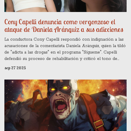
Cony Capelli denuncia como vergonzoso el
ataque de Daniela Aránguiz a sus adicciones
La conductora Cony Capelli respondió con indignación a las
acusaciones de la comentarista Daniela Aránguiz, quien la tildó
de "adicta a las drogas" en el programa "Sígueme". Capelli
defendió su proceso de rehabilitación y criticó el tono de
Aránguiz, calificándolo de vergonzoso. La disputa ha generado
sep 27 2025
más de 200 denuncias ante el CNTV y reaviva una enemistad
surgida en 2023 por la relación de Capelli con el ex‑esposo
de Aránguiz, Jorge Valdivia.