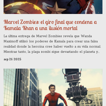
Marvel Zombies: el giro final que condena a
Kamala Khan a una ilusión mortal
La última entrega de Marvel Zombies revela que Wanda
Maximoff utilizó los poderes de Kamala para crear una falsa
realidad donde la heroína cree haber vuelto a su vida normal.
Mientras tanto, la plaga zombi sigue devastando el planeta y
Riri Williams, que parecía muerta, sobrevive con un antídoto
sep 26 2025
experimental y lucha para liberar a Kamala de la ilusión.