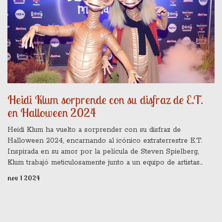
Heidi Klum sorprende con su disfraz de E.T.
en Halloween 2024
Heidi Klum ha vuelto a sorprender con su disfraz de
Halloween 2024, encarnando al icónico extraterrestre E.T.
Inspirada en su amor por la película de Steven Spielberg,
Klum trabajó meticulosamente junto a un equipo de artistas
para crear cada detalle del disfraz. La preparación, que
nov 1 2024
comenzó justo después del Halloween anterior, culminó en
una espectacular entrada en su famosa fiesta en Nueva York.