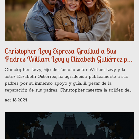
Christopher Levy Expresa Gratitud a Sus
Padres William Levy y Elizabeth Gutiérrez por
Su Apoyo Incondicional
Christopher Levy, hijo del famoso actor William Levy y la
actriz Elizabeth Gutiérrez, ha agradecido públicamente a sus
padres por su inmenso apoyo y guía. A pesar de la
separación de sus padres, Christopher muestra la solidez de
los lazos familiares, reflejando cómo su respaldo lo ha llevado
nov 18 2024
a alcanzar grandes logros, posiblemente en el ámbito
deportivo, una de sus pasiones. La declaración pone de
relieve el papel esencial del amor parental en el éxito de los
hijos.