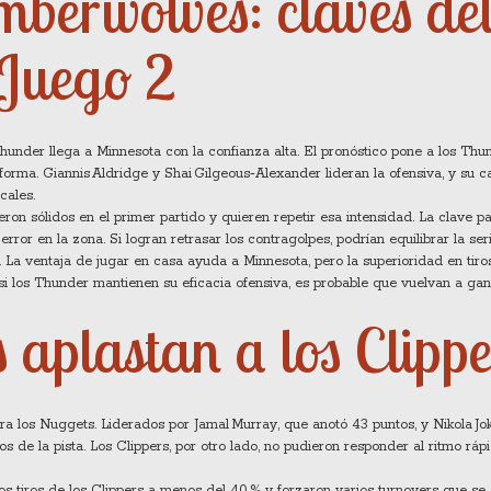
mberwolves: claves de
Juego 2
under llega a Minnesota con la confianza alta. El pronóstico pone a los Thu
forma. Giannis Aldridge y Shai Gilgeous‑Alexander lideran la ofensiva, y su 
cales.
ron sólidos en el primer partido y quieren repetir esa intensidad. La clave pa
ror en la zona. Si logran retrasar los contragolpes, podrían equilibrar la seri
o. La ventaja de jugar en casa ayuda a Minnesota, pero la superioridad en tiro
i los Thunder mantienen su eficacia ofensiva, es probable que vuelvan a gan
aplastan a los Clippe
ara los Nuggets. Liderados por Jamal Murray, que anotó 43 puntos, y Nikola Jok
de la pista. Los Clippers, por otro lado, no pudieron responder al ritmo rápi
os tiros de los Clippers a menos del 40 % y forzaron varios turnovers que se