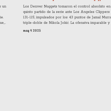
s un
Los Denver Nuggets tomaron el control absoluto en
quinto partido de la serie ante Los Angeles Clippers
ie.
131-115, impulsados por los 43 puntos de Jamal Murra
ue,
triple-doble de Nikola Jokić. La ofensiva imparable y 
e
fortaleza defensiva acercan a Denver a las semifinale
may 4 2025
rantes de