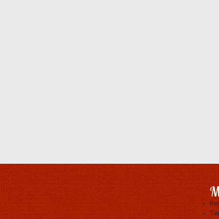
M
So
Tér