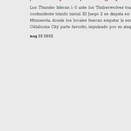
Finales del Oeste NBA
Los Thunder lideran 1-0 ante los Timberwolves tra
contundente triunfo inicial. El Juego 2 se disputa en
Minnesota, donde los locales buscan empatar la ser
Oklahoma City parte favorito, impulsado por su ataq
mientras Minnesota depende de su defensa. La seri
may 25 2025
continúa ajustada en una de las temporadas más vib
la NBA.