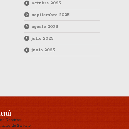
octubre 2025
septiembre 2025
agosto 2025
julio 2025
junio 2025
enú
bre Nosotros
minos de Servicio