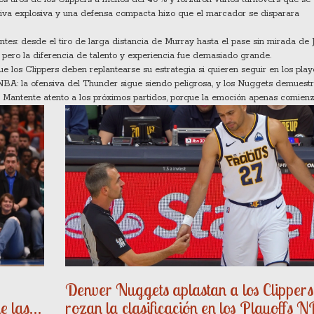
nsiva explosiva y una defensa compacta hizo que el marcador se disparara
tes: desde el tiro de larga distancia de Murray hasta el pase sin mirada de 
 pero la diferencia de talento y experiencia fue demasiado grande.
ue los Clippers deben replantearse su estrategia si quieren seguir en los playo
BA: la ofensiva del Thunder sigue siendo peligrosa, y los Nuggets demuest
 Mantente atento a los próximos partidos, porque la emoción apenas comienz
Denver Nuggets aplastan a los Clippers
e las
rozan la clasificación en los Playoffs 