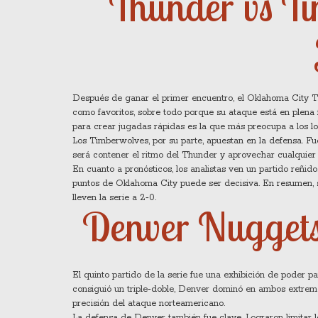
Thunder vs Ti
Después de ganar el primer encuentro, el Oklahoma City Th
como favoritos, sobre todo porque su ataque está en plena 
para crear jugadas rápidas es la que más preocupa a los lo
Los Timberwolves, por su parte, apuestan en la defensa. Fue
será contener el ritmo del Thunder y aprovechar cualquier er
En cuanto a pronósticos, los analistas ven un partido reñid
puntos de Oklahoma City puede ser decisiva. En resumen, s
lleven la serie a 2‑0.
Denver Nuggets 
El quinto partido de la serie fue una exhibición de poder p
consiguió un triple‑doble, Denver dominó en ambos extremos 
precisión del ataque norteamericano.
La defensa de Denver también fue clave. Lograron limitar l