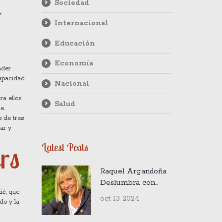
l
Sociedad
Internacional
Educación
Economía
nder
capacidad
Nacional
ra ellos
Salud
e.
s de tres
ar y
rs
Latest Posts
Raquel Argandoña
Deslumbra con
ić, que
Estilo Sporty Chic:
oct 13 2024
do y la
Mono Negro y
Joyas Doradas de