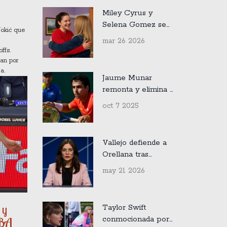
Lujo
Miley Cyrus y
Selena Gomez se
Jokić que
reconcilian en
mar 26 2026
especial Hannah
ffs.
Montana
ran por
a.
Jaume Munar
remonta y elimina a
Marton Fucsovics
oct 7 2025
en el Shanghai
Masters
Vallejo defiende a
Orellana tras
debate sobre
may 21 2026
Primera Dama y
Kast
 y
Taylor Swift
conmocionada por
NBA