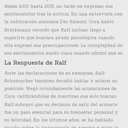
relación con su pareja actual, Etienne. Esta
desde 2001 hasta 2015, no tardó en expresar sus
confesión no solo sorprendió a sus seguidores, sino
sentimientos tras la noticia. En una entrevista con
que también generó una serie de reacciones
la publicación alemana Der Spiegel, Cora habló
encontradas, especialmente de su exesposa, Cora
abiertamente sobre lo que sintió al enterarse del
Brinkmann recordó que Ralf incluso llegó a
Brinkmann.
anuncio de su exmarido. Ella comentó que durante
sugerirle que buscara ayuda psicológica cuando
los años de su matrimonio, hubo rumores
ella expresó sus preocupaciones. La complejidad de
persistentes sobre la orientación sexual de Ralf,
sus sentimientos quedó clara cuando afirmó que se
rumores que él siempre negó. Además, mencionó
sentía engañada por la forma en que Ralf hizo
La Respuesta de Ralf
sentirse usada y traicionada, ya que confiaba
pública su verdad sin contar con ella. Según Cora,
Ante las declaraciones de su exesposa, Ralf
ciegamente en él.
este hecho aumentó su sensación de haber sido
Schumacher también decidió hablar y aclarar su
parte de una mentira, y su desilusión quedó
posición. Negó rotundamente las acusaciones de
patente.
Cora, calificándolas de mentiras que solo buscan
manchar su reputación. Para Ralf, la versión de su
Ralf subrayó que su decisión de salir del armario
exesposa es una distorsión de la verdad y lamentó
fue un paso esencial para su bienestar personal y
profundamente que estas afirmaciones salieran a
su felicidad. En los últimos años, se ha hablado
la luz de esta manera.
mucho sobre la importancia de aceptar y vivir la