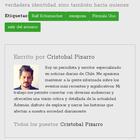
recordatorio vívido de que, aunque el mundo esté
verdadera identidad, sino también hacia quienes
avanzando hacia una mayor aceptación, el camino
se ven afectados por estas revelaciones. Al final, es
Etiquetas:
Ralf Schumacher
exesposa
Fórmula Uno
hacia esa meta está lleno de complejidades
una historia sobre la búsqueda de la verdad, el
salir del armario
humanas y emocionales.
dolor de la traición y la promesa de un futuro más
inclusivo y abierto.
Escrito por
Cristobal Pizarro
Soy un periodista y escritor especializado
en noticias diarias de Chile. Me apasiona
mantener a la gente informada sobre los
eventos más recientes y significativos. Mi
trabajo me permite conectar con diversas audiencias y
ofrecerles una visión crítica y detallada de la actualidad.
Además, disfruto de explorar y narrar las historias que
afectan a nuestra sociedad diariamente.
Todos los puestos:
Cristobal Pizarro