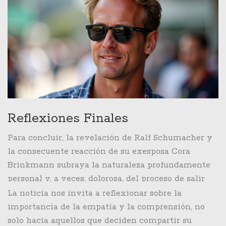
conservadores.
Reflexiones Finales
Para concluir, la revelación de Ralf Schumacher y
la consecuente reacción de su exesposa Cora
Brinkmann subraya la naturaleza profundamente
personal y, a veces, dolorosa, del proceso de salir
del armario. Mientras Ralf busca la felicidad y
La noticia nos invita a reflexionar sobre la
autenticidad en su nueva relación, la voz de Cora
importancia de la empatía y la comprensión, no
resuena con el eco de una herida abierta. Es un
solo hacia aquellos que deciden compartir su