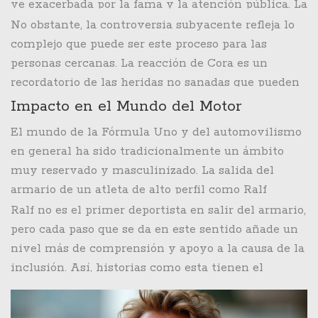
ve exacerbada por la fama y la atención pública. La
salida del armario de Ralf no solo es un hito en su
No obstante, la controversia subyacente refleja lo
vida personal, sino que también muestra cuánto ha
complejo que puede ser este proceso para las
cambiado la sociedad en términos de aceptación y
personas cercanas. La reacción de Cora es un
visibilidad de la comunidad LGBTQ+.
recordatorio de las heridas no sanadas que pueden
existir en una relación que ha terminado, y cómo
Impacto en el Mundo del Motor
las decisiones personales pueden tener un impacto
El mundo de la Fórmula Uno y del automovilismo
profundo en quienes hemos dejado atrás.
en general ha sido tradicionalmente un ámbito
muy reservado y masculinizado. La salida del
armario de un atleta de alto perfil como Ralf
Schumacher puede ser un signo de tiempos
Ralf no es el primer deportista en salir del armario,
cambiantes, no solo para él, sino para todo un
pero cada paso que se da en este sentido añade un
deporte que está comenzando a abrirse a la
nivel más de comprensión y apoyo a la causa de la
diversidad. Este acontecimiento podría inspirar a
inclusión. Así, historias como esta tienen el
otros pilotos y miembros de la comunidad a vivir
potencial de cambiar percepciones y prácticas
su verdad sin miedo al juicio o a la discriminación.
dentro de deportes que han sido tradicionalmente