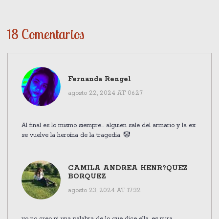
18 Comentarios
Fernanda Rengel
agosto 22, 2024 AT 06:27
Al final es lo mismo siempre... alguien sale del armario y la ex
se vuelve la heroína de la tragedia. 🤡
CAMILA ANDREA HENR?QUEZ
BORQUEZ
agosto 23, 2024 AT 17:32
yo no creo ni una palabra de lo que dice ella, es pura