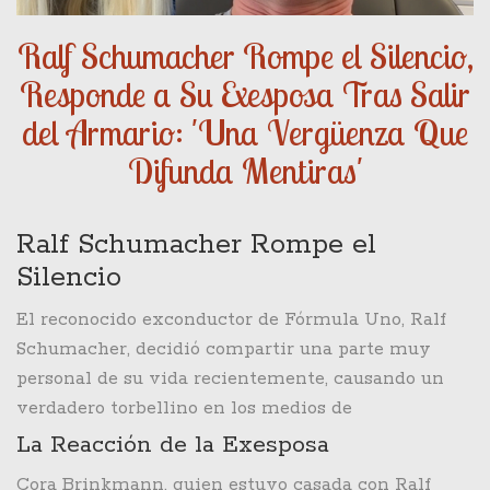
Ralf Schumacher Rompe el Silencio,
Responde a Su Exesposa Tras Salir
del Armario: 'Una Vergüenza Que
Difunda Mentiras'
Ralf Schumacher Rompe el
Silencio
El reconocido exconductor de Fórmula Uno, Ralf
Schumacher, decidió compartir una parte muy
personal de su vida recientemente, causando un
verdadero torbellino en los medios de
comunicación. Ralf reveló su sexualidad en redes
La Reacción de la Exesposa
sociales, anunciando además que está en una feliz
Cora Brinkmann, quien estuvo casada con Ralf