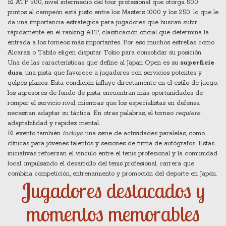
El
ATP 500
,
nivel intermedio del tour profesional que otorga 500
puntos al campeón
está justo entre los Masters 1000 y los 250, lo que le
da una importancia estratégica para jugadores que buscan subir
rápidamente en el
ranking ATP
,
clasificación oficial que determina la
entrada a los torneos más importantes
. Por eso muchos estrellas como
Alcaraz o Tabilo eligen disputar Tokio para consolidar su posición.
Una de las características que define al Japan Open es su
superficie
dura
, una pista que favorece a jugadores con servicios potentes y
golpes planos. Esta condición influye directamente en el estilo de juego:
los agresores de fondo de pista encuentran más oportunidades de
romper el servicio rival, mientras que los especialistas en defensa
necesitan adaptar su táctica. En otras palabras, el torneo
requiere
adaptabilidad y rapidez mental.
El evento también
incluye
una serie de actividades paralelas, como
clínicas para jóvenes talentos y sesiones de firma de autógrafos. Estas
iniciativas refuerzan el vínculo entre el tenis profesional y la comunidad
local, impulsando el desarrollo del
tenis profesional
,
carrera que
combina competición, entrenamiento y promoción del deporte
en Japón.
Jugadores destacados y
momentos memorables