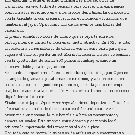
alto estándar. Desde el estadio principal hasta los servicios de
transmisión en vivo, todo está pensada para ofrecer una experiencia
premium a los espectadores y a los propios deportistas. La colaboración
con la Kinoshita Group asegura recursos económicos y logísticos que
mantienen al Japan Open como uno de los eventos más fiables del
calendario.
El
premio económico
,
bolsa de dinero que se reparte entre los
participantes del torneo
también es un factor atractivo. En 2025, el total
ascendería a varios millones de dólares, con un bono extra para quien
capture el título sin perder un set. Esa motivación financiera se combina
con la oportunidad de sumar 500 puntos al ranking, creando un
incentivo doble para los jugadores.
En cuanto al impacto mediático, la cobertura global del Japan Open se
ha ampliado gracias a plataformas de streaming y a la presencia en
redes sociales. Los seguidores pueden seguir cada punto en tiempo
real, lo que aumenta la interacción y convierte al torneo en un referente
digital dentro del tenis.
Finalmente, el Japan Open
contribuye
al turismo deportivo en Tokio. Los
aficionados viajan desde distintas partes del mundo para vivir la
experiencia en persona, lo que beneficia a hoteles, restaurantes y
comercios locales. Esta sinergia entre deporte y economía local
refuerza la importancia del torneo más allá de la pista.
Con todo esto en mente, la selección de artículos que encontrarás a