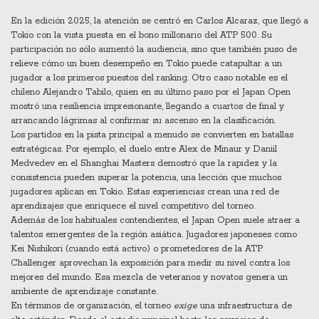
En la edición 2025, la atención se centró en Carlos Alcaraz, que llegó a
Tokio con la vista puesta en el bono millonario del ATP 500. Su
participación no sólo aumentó la audiencia, sino que también puso de
relieve cómo un buen desempeño en Tokio puede catapultar a un
jugador a los primeros puestos del ranking. Otro caso notable es el
chileno Alejandro Tabilo, quien en su último paso por el Japan Open
mostró una resiliencia impresionante, llegando a cuartos de final y
arrancando lágrimas al confirmar su ascenso en la clasificación.
Los partidos en la pista principal a menudo se convierten en batallas
estratégicas. Por ejemplo, el duelo entre Alex de Minaur y Daniil
Medvedev en el Shanghai Masters demostró que la rapidez y la
consistencia pueden superar la potencia, una lección que muchos
jugadores aplican en Tokio. Estas experiencias crean una red de
aprendizajes que enriquece el nivel competitivo del torneo.
Además de los habituales contendientes, el Japan Open suele atraer a
talentos emergentes de la región asiática. Jugadores japoneses como
Kei Nishikori (cuando está activo) o prometedores de la ATP
Challenger aprovechan la exposición para medir su nivel contra los
mejores del mundo. Esa mezcla de veteranos y novatos genera un
ambiente de aprendizaje constante.
En términos de organización, el torneo
exige
una infraestructura de