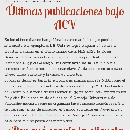
el mayor provecho a esta sección.
Últimas publicaciones bajo
ACV
En los últimos días se han publicado varios artículos que pueden
interesarte. Por ejemplo, el
LA Galaxy
logró empatar 1-1 contra el
Houston Dynamo en el último minuto de la MLS 2025; la
Copa
Ecuador
definió sus octavos después de la sorprendente caída del
Barcelona SC; y el
Consejo Universitario de la UV
inició sus
sesiones aprobando normas internas clave. Cada una de estas piezas
ofrece datos, contexto y la visión de expertos.
Si buscas deportes, también encontrarás análisis sobre la NBA, como el
duelo entre Thunder y Timberwolves antes del Juego 2 de las Finales
del Oeste, o la victoria de los Denver Nuggets sobre los Clippers en los
Play‑offs. En la sección de educación, el Consejo Universitario de
Valparaíso muestra cómo se organizan las decisiones académicas. Y si
te interesan temas de sociedad, el trágico accidente en Providencia o
la denuncia de Catalina Bianchi contra Rodrigo Farías aparecen bajo
ACV para que no pasen desapercibidos.