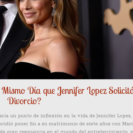
Mismo Día que Jennifer Lopez Solicitó
Divorcio?
aría un punto de inflexión en la vida de Jennifer Lopez, 
ecidió poner fin a su matrimonio de siete años con Mar
de gran resonancia en el mundo del entretenimiento, y