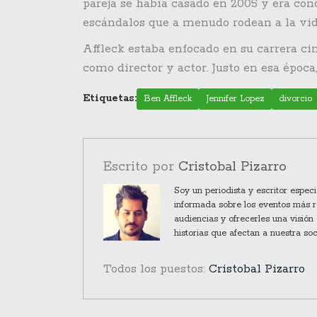
pareja se había casado en 2005 y era con
escándalos que a menudo rodean a la vid
Affleck estaba enfocado en su carrera ci
como director y actor. Justo en esa época
Etiquetas:
Ben Affleck
Jennifer Lopez
divorcio
Escrito por
Cristobal Pizarro
Soy un periodista y escritor espec
informada sobre los eventos más re
audiencias y ofrecerles una visión 
historias que afectan a nuestra so
Todos los puestos:
Cristobal Pizarro