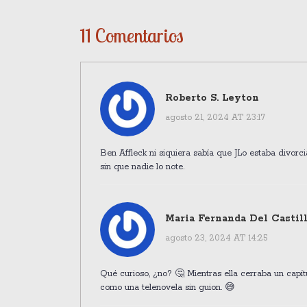
11 Comentarios
Roberto S. Leyton
agosto 21, 2024 AT 23:17
Ben Affleck ni siquiera sabía que JLo estaba divorc
sin que nadie lo note.
Maria Fernanda Del Castil
agosto 23, 2024 AT 14:25
Qué curioso, ¿no? 🤔 Mientras ella cerraba un capítu
como una telenovela sin guion. 😅