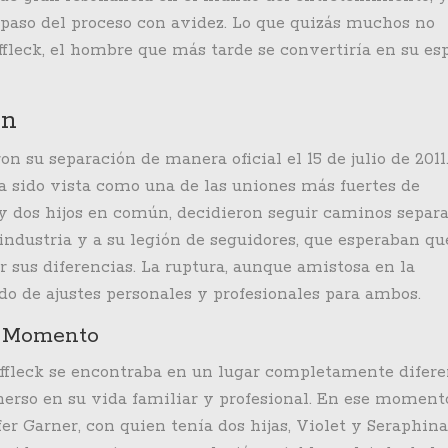
paso del proceso con avidez. Lo que quizás muchos no
fleck, el hombre que más tarde se convertiría en su esp
ón
 su separación de manera oficial el 15 de julio de 2011
bía sido vista como una de las uniones más fuertes de
s y dos hijos en común, decidieron seguir caminos separa
ndustria y a su legión de seguidores, que esperaban qu
 sus diferencias. La ruptura, aunque amistosa en la
do de ajustes personales y profesionales para ambos.
e Momento
 Affleck se encontraba en un lugar completamente difer
nmerso en su vida familiar y profesional. En ese moment
fer Garner, con quien tenía dos hijas, Violet y Seraphina