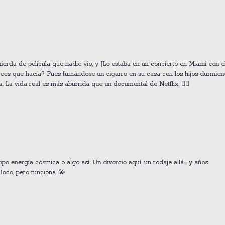
o
erda de película que nadie vio, y JLo estaba en un concierto en Miami con e
crees que hacía? Pues fumándose un cigarro en su casa con los hijos durmie
 La vida real es más aburrida que un documental de Netflix. 🤷‍♂️
o energía cósmica o algo así. Un divorcio aquí, un rodaje allá... y años
 loco, pero funciona. 💫