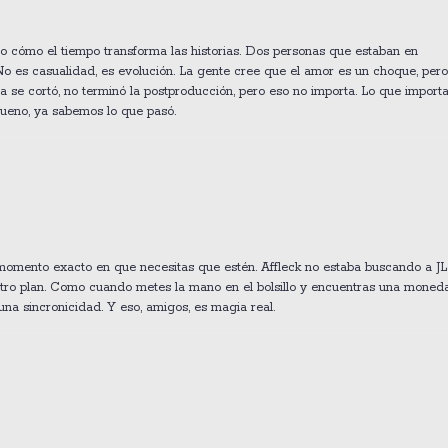
ino cómo el tiempo transforma las historias. Dos personas que estaban en
o es casualidad, es evolución. La gente cree que el amor es un choque, pero
ula se cortó, no terminó la postproducción, pero eso no importa. Lo que import
 bueno, ya sabemos lo que pasó.
momento exacto en que necesitas que estén. Affleck no estaba buscando a JL
ía otro plan. Como cuando metes la mano en el bolsillo y encuentras una moned
una sincronicidad. Y eso, amigos, es magia real.