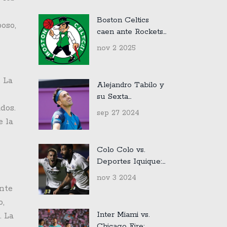
en la Premier
League
Boston Celtics
oso,
caen ante Rockets
y luchan por
nov 2 2025
recuperar el ritmo
en la NBA 2025-26
. La
Alejandro Tabilo y
su Sexta
dos.
Consecutiva
sep 27 2024
Derrota en el ATP
e la
500 de Tokio
Colo Colo vs.
Deportes Iquique:
Canales, Fecha y
nov 3 2024
Horarios del
ente
Partido por el
o,
Campeonato
Inter Miami vs.
. La
Nacional
Chicago Fire: