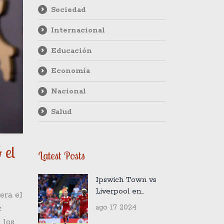
Sociedad
Internacional
Educación
Economía
Nacional
Salud
 el
Latest Posts
Ipswich Town vs
Liverpool en
era el
Directo: Emoción y
ago 17 2024
c
Regreso Histórico
 los