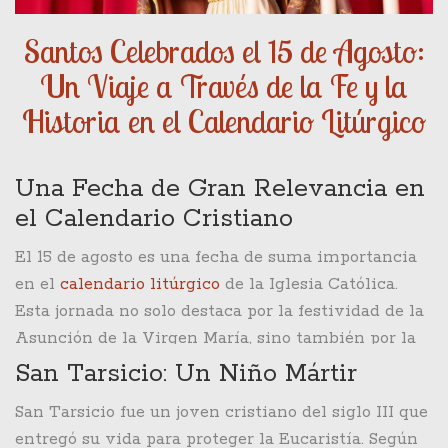
Santos Celebrados el 15 de Agosto:
Un Viaje a Través de la Fe y la
Historia en el Calendario Litúrgico
Una Fecha de Gran Relevancia en
el Calendario Cristiano
El 15 de agosto es una fecha de suma importancia
en el
calendario litúrgico
de la Iglesia Católica.
Esta jornada no solo destaca por la festividad de la
Asunción de la Virgen María, sino también por la
conmemoración de diversos santos que, a lo largo
San Tarsicio: Un Niño Mártir
de la historia, han dejado una huella imborrable en
San Tarsicio fue un joven cristiano del siglo III que
la fe y la cultura cristiana. El santoral, que es el
entregó su vida para proteger la Eucaristía. Según
calendario de santos, recoge las vidas y obras de