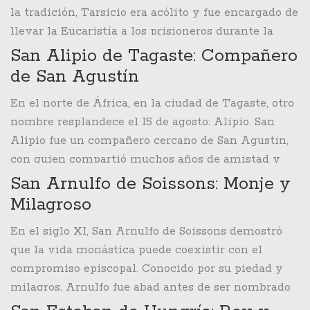
la tradición, Tarsicio era acólito y fue encargado de
estas figuras, siendo una puerta a nuestro pasado
llevar la Eucaristía a los prisioneros durante la
religioso y cultural.
persecución de los cristianos en Roma. En el
San Alipio de Tagaste: Compañero
camino, fue interceptado por un grupo de paganos
de San Agustín
que intentaron forzarle a revelar lo que llevaba.
En el norte de África, en la ciudad de Tagaste, otro
Prefirió morir antes que entregar la consagración
nombre resplandece el 15 de agosto: Alipio. San
sagrada, lo que lo convierte en un santo símbolo de
Alipio fue un compañero cercano de San Agustín,
devoción y valentía infantil.
con quien compartió muchos años de amistad y
conversión. Fue obispo de Tagaste y su vida es un
San Arnulfo de Soissons: Monje y
testimonio de entrega pastoral y profunda amistad
Milagroso
espiritual. Su relación con San Agustín nos
En el siglo XI, San Arnulfo de Soissons demostró
muestra una camaradería santificada, un lazo que
que la vida monástica puede coexistir con el
trasciende lo terrenal y nos lleva a reflexionar
compromiso episcopal. Conocido por su piedad y
sobre la influencia que una verdadera amistad
milagros, Arnulfo fue abad antes de ser nombrado
puede tener en nuestro camino de fe.
obispo. Su vida estuvo marcada por la oración, la