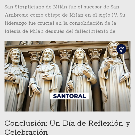
San Simpliciano de Milán fue el sucesor de San
Bakanja es un faro de esperanza para los creyentes
Ambrosio como obispo de Milán en el siglo IV. Su
que enfrentan adversidades similares.
liderazgo fue crucial en la consolidación de la
Iglesia de Milán después del fallecimiento de
Ambrosio. Conocido por su sabiduría y dedicación
pastoral, Simpliciano jugó un rol importante en la
transición de una iglesia liderada por una figura
tan destacada como Ambrosio. Sus esfuerzos
contribuyeron a fortalecer la comunidad cristiana
en un periodo de cambio y desafío.
Conclusión: Un Día de Reflexión y
Celebración