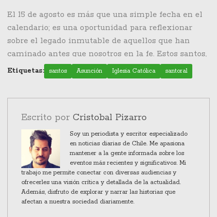
El 15 de agosto es más que una simple fecha en el
calendario; es una oportunidad para reflexionar
sobre el legado inmutable de aquellos que han
caminado antes que nosotros en la fe. Estos santos,
desde los niños mártires hasta los reyes
Etiquetas:
santos
Asunción
Iglesia Católica
santoral
evangelizadores y los obispos sabios, nos invitan a
recordar y celebrar su vida y sus contribuciones.
Cada uno, con su singular contexto histórico y
Escrito por
Cristobal Pizarro
espiritual, nos ofrece lecciones de valor, devoción y
liderazgo cristiano que siguen siendo relevantes
Soy un periodista y escritor especializado
en noticias diarias de Chile. Me apasiona
hoy en día.
mantener a la gente informada sobre los
eventos más recientes y significativos. Mi
trabajo me permite conectar con diversas audiencias y
ofrecerles una visión crítica y detallada de la actualidad.
Además, disfruto de explorar y narrar las historias que
afectan a nuestra sociedad diariamente.