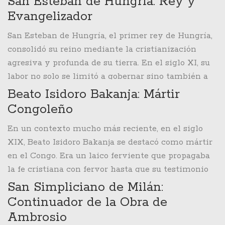
San Esteban de Hungría: Rey y
humildad y las obras milagrosas, lo que lo hizo
Evangelizador
muy querido entre sus contemporáneos. Las
San Esteban de Hungría, el primer rey de Hungría,
leyendas sobre sus milagros aún resuenan,
consolidó su reino mediante la cristianización
subrayando la fe viva que impregnaba cada
agresiva y profunda de su tierra. En el siglo XI, su
aspecto de su existencia.
labor no solo se limitó a gobernar sino también a
evangelizar, convirtiéndose en una de las figuras
Beato Isidoro Bakanja: Mártir
más importantes del cristianismo húngaro. Su
Congoleño
gobierno combinó la fuerza política con la
En un contexto mucho más reciente, en el siglo
santidad, creando una sinergia que condujo a la
XIX, Beato Isidoro Bakanja se destacó como mártir
transformación espiritual de toda una nación.
en el Congo. Era un laico ferviente que propagaba
la fe cristiana con fervor hasta que su testimonio
espiritual lo llevó a enfrentar una persecución
San Simpliciano de Milán:
mortal. Su vida y muerte subrayan la lucha y el
Continuador de la Obra de
sufrimiento que muchos cristianos han soportado
Ambrosio
y aún soportan en diversas partes del mundo.