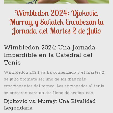
Wimbledon 2024: Djokovic,
Murray, y Swiatek Encabezan la
Jornada del Martes 2 de Julio
Wimbledon 2024: Una Jornada
Imperdible en la Catedral del
Tenis
Wimbledon 2024 ya ha comenzado y el martes 2
de julio promete ser uno de los días más
emocionantes del torneo. Los aficionados al tenis
se preparan para un día lleno de acción, con
partidos que seguramente quedarán en la memoria
Djokovic vs. Murray: Una Rivalidad
de todos los presentes. En la mítica Pista Central,
Legendaria