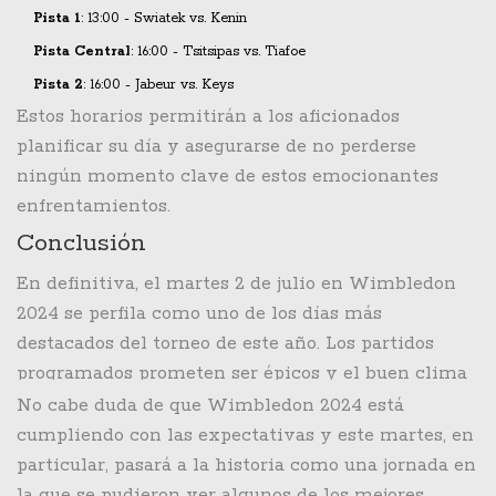
Pista 1
: 13:00 - Swiatek vs. Kenin
Pista Central
: 16:00 - Tsitsipas vs. Tiafoe
Pista 2
: 16:00 - Jabeur vs. Keys
Estos horarios permitirán a los aficionados
planificar su día y asegurarse de no perderse
ningún momento clave de estos emocionantes
enfrentamientos.
Conclusión
En definitiva, el martes 2 de julio en Wimbledon
2024 se perfila como uno de los días más
destacados del torneo de este año. Los partidos
programados prometen ser épicos y el buen clima
asegurará una jornada de tenis memorable. Tanto
No cabe duda de que Wimbledon 2024 está
los jugadores como los aficionados están listos para
cumpliendo con las expectativas y este martes, en
vivir un día lleno de emoción, talento y grandes
particular, pasará a la historia como una jornada en
momentos en la catedral del tenis.
la que se pudieron ver algunos de los mejores