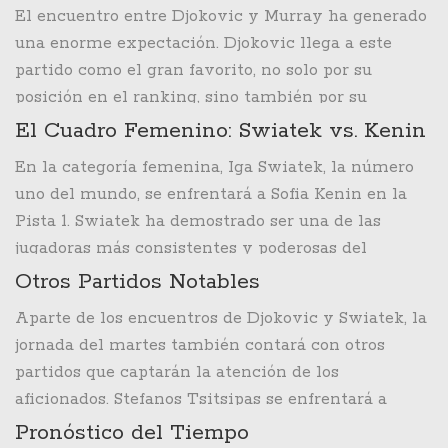
Novak Djokovic
, actual número uno del mundo, se
El encuentro entre Djokovic y Murray ha generado
enfrentará a Andy Murray, dos veces campeón de
una enorme expectación. Djokovic llega a este
Wimbledon. Este esperado encuentro promete ser
partido como el gran favorito, no solo por su
una batalla épica entre dos leyendas del deporte
posición en el ranking, sino también por su
que siempre han brindado espectáculos
impresionante historial en el torneo inglés. Sin
El Cuadro Femenino: Swiatek vs. Kenin
inolvidables.
embargo, Murray, aunque ya no se encuentra en su
En la categoría femenina, Iga Swiatek, la número
mejor momento físico, sigue siendo un competidor
uno del mundo, se enfrentará a Sofia Kenin en la
feroz, especialmente en la hierba londinense donde
Pista 1. Swiatek ha demostrado ser una de las
ha tenido sus mayores éxitos. Los aficionados
jugadoras más consistentes y poderosas del
esperan un partido lleno de emoción y calidad,
circuito, y está decidida a añadir otro trofeo de
Otros Partidos Notables
digno de una final anticipada. Esta será una
Grand Slam a su ya impresionante palmarés.
verdadera prueba para ambos jugadores y podría
Aparte de los encuentros de Djokovic y Swiatek, la
Kenin, por su parte, es una jugadora talentosa que
definir el tono del resto del campeonato.
jornada del martes también contará con otros
buscará dar la sorpresa y eliminar a la favorita.
partidos que captarán la atención de los
Este choque promete ser igualmente emocionante,
aficionados. Stefanos Tsitsipas se enfrentará a
ya que ambas jugadoras tienen estilos de juego
Frances Tiafoe en la Pista Central, un partido que
Pronóstico del Tiempo
muy agresivos y una gran determinación de