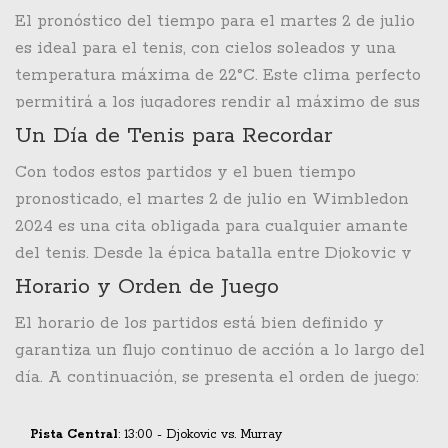
promete ser muy disputado dada la calidad y
avanzar en el torneo.
El pronóstico del tiempo para el martes 2 de julio
juventud de ambos jugadores. Además, Ons Jabeur
es ideal para el tenis, con cielos soleados y una
se enfrentará a Madison Keys en la Pista 2, en un
temperatura máxima de 22°C. Este clima perfecto
encuentro que seguramente será muy competitivo
permitirá a los jugadores rendir al máximo de sus
y lleno de intensidad.
capacidades y a los aficionados disfrutar de un día
Un Día de Tenis para Recordar
inolvidable en el All England Club. La ausencia de
Con todos estos partidos y el buen tiempo
lluvia garantiza que no habrá interrupciones, lo
pronosticado, el martes 2 de julio en Wimbledon
que siempre es una buena noticia tanto para los
2024 es una cita obligada para cualquier amante
jugadores como para los espectadores.
del tenis. Desde la épica batalla entre Djokovic y
Murray, hasta los emocionantes encuentros
Horario y Orden de Juego
femeninos y otros duelos en distintas pistas, este
El horario de los partidos está bien definido y
día promete ser una jornada llena de emoción y
garantiza un flujo continuo de acción a lo largo del
momentos inolvidables. Los aficionados que
día. A continuación, se presenta el orden de juego:
tengan la suerte de asistir podrán presenciar
algunos de los mejores partidos del torneo y vivir
Pista Central
: 13:00 - Djokovic vs. Murray
la magia de Wimbledon en su máximo esplendor.