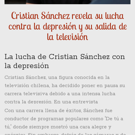
Cristian Sánchez revela su lucha
contra la depresión y su salida de
la televisión
La lucha de Cristian Sánchez con
la depresión
Cristian Sánchez, una figura conocida en la
televisión chilena, ha decidido poner en pausa su
carrera televisiva debido a una intensa lucha
contra la depresión. En una entrevista
recientemente concedida, Sánchez se abrió de
Con una carrera llena de éxitos, Sánchez fue
manera profunda acerca de sus problemas de salud
conductor de programas populares como 'De tú a
mental, revelando detalles que muchos de sus
tú,' donde siempre mostró una cara alegre y
seguidores desconocían. La decisión no vino de la