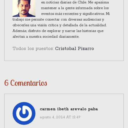
tiempo necesario para sanar y recuperar su
en noticias diarias de Chile. Me apasiona
mantener a la gente informada sobre los
equilibrio.
eventos más recientes y significativos. Mi
trabajo me permite conectar con diversas audiencias y
ofrecerles una visión crítica y detallada de la actualidad.
Además, disfruto de explorar y narrar las historias que
afectan a nuestra sociedad diariamente.
Todos los puestos:
Cristobal Pizarro
6 Comentarios
carmen ibeth arevalo paba
agosto 4, 2024 AT 12:49