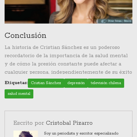
Conclusión
La historia de Cristian Sánchez es un poderoso
recordatorio de la importancia de la salud mental
y de cómo la presión constante puede afectar a
cualquier persona, independientemente de su éxito
o fama. Su valentía al compartir su experiencia
Etiquetas:
Cristian Sánchez
depresión
televisión chilena
ofrece un rayo de esperanza para aquellos que se
salud mental
encuentran en situaciones similares y subraya la
necesidad de priorizar el bienestar personal por
encima de las demandas profesionales. Mientras el
público espera su posible regreso a la televisión, lo
Escrito por
Cristobal Pizarro
más importante es que Sánchez se está dando el
Soy un periodista y escritor especializado