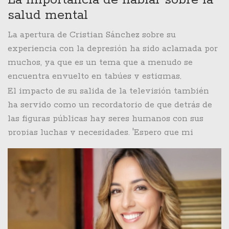
La importancia de hablar sobre la
televisión le ha permitido explorar y enfocarse en
familia, practicar hobbies y dedicarse a la lectura,
salud mental
el autocuidado, algo que había dejado de lado en
entre otras actividades personales que ha
La apertura de Cristian Sánchez sobre su
favor de su ajetreada vida profesional.
redescubierto. 'Mi salud mental es lo más
experiencia con la depresión ha sido aclamada por
importante en este momento', afirmó con
muchos, ya que es un tema que a menudo se
convicción.
encuentra envuelto en tabúes y estigmas,
especialmente en el mundo del espectáculo. Su
El impacto de su salida de la televisión también
valentía para discutir estos problemas
ha servido como un recordatorio de que detrás de
públicamente ha ayudado a mantener una
las figuras públicas hay seres humanos con sus
conversación crucial sobre la importancia de la
propias luchas y necesidades. 'Espero que mi
salud mental y a fomentar una mayor
historia inspire a otros a buscar ayuda y a poner su
comprensión y empatía hacia quienes luchan con
bienestar por encima de cualquier otra cosa',
trastornos similares.
expresó. Esta acción también ha resaltado la
necesidad de crear entornos de trabajo más
empáticos y comprensivos en la industria del
entretenimiento y más allá.