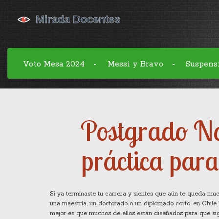
Voto Mesa 2024
Messi y Bravo
Suspens
-
-
Postgrado Na
práctica para
Si ya terminaste tu carrera y sientes que aún te queda muc
una maestría, un doctorado o un diplomado corto, en Chile
mejor es que muchos de ellos están diseñados para que siga