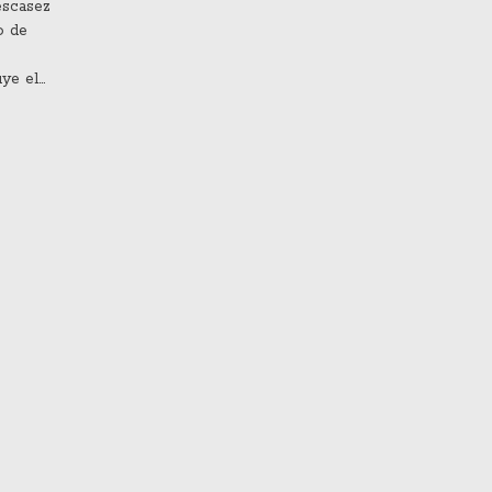
escasez
o de
uye el
giro en
 de la