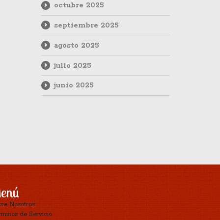
octubre 2025
septiembre 2025
agosto 2025
julio 2025
junio 2025
enú
bre Nosotros
minos de Servicio