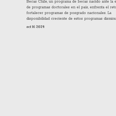
Becas Chile, un programa de becas nacido ante la 
de programas doctorales en el país, enfrenta el ret
fortalecer programas de posgrado nacionales. La
disponibilidad creciente de estos programas dismin
énfasis en las becas internacionales, marcando un 
oct 16 2024
sus objetivos para mejorar la calidad y accesibilidad
educación de posgrado en Chile.