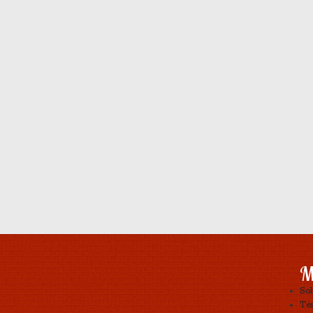
M
So
Tér