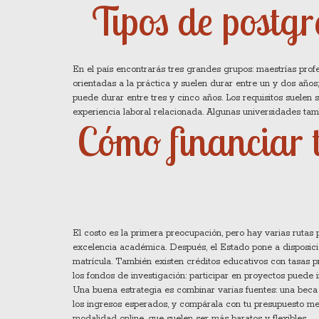
Tipos de postgr
En el país encontrarás tres grandes grupos: maestrías profe
orientadas a la práctica y suelen durar entre un y dos años
puede durar entre tres y cinco años. Los requisitos suelen s
experiencia laboral relacionada. Algunas universidades tam
Cómo financiar t
El costo es la primera preocupación, pero hay varias rutas p
excelencia académica. Después, el Estado pone a disposici
matrícula. También existen créditos educativos con tasas 
los fondos de investigación: participar en proyectos puede 
Una buena estrategia es combinar varias fuentes: una beca 
los ingresos esperados, y compárala con tu presupuesto men
modalidad online, que suelen ser más baratos y flexibles.