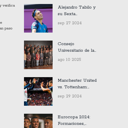
y verifica
Alejandro Tabilo y
su Sexta
Consecutiva
sep 27 2024
de
Derrota en el ATP
ran paso
500 de Tokio
Consejo
Universitario de la
UV inaugura
ago 10 2025
sesiones y lanza
regulaciones
internas clave
Manchester United
vs. Tottenham:
Detalles en Vivo y
sep 29 2024
Claves del Partido
Eurocopa 2024:
Formaciones,