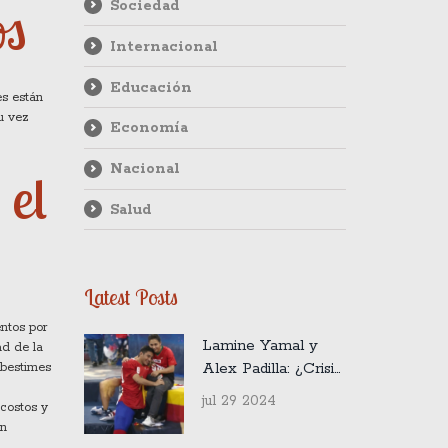
os
Sociedad
Internacional
Educación
es están
u vez
Economía
Nacional
 el
Salud
Latest Posts
entos por
Lamine Yamal y
ad de la
Alex Padilla: ¿Crisis
ubestimes
amorosa? Dejan de
jul 29 2024
 costos y
seguirse en redes
en
sociales