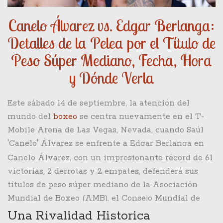
Canelo Álvarez vs. Edgar Berlanga:
Detalles de la Pelea por el Título de
Peso Súper Mediano, Fecha, Hora
y Dónde Verla
Este sábado 14 de septiembre, la atención del
mundo del
boxeo
se centra nuevamente en el T-
Mobile Arena de Las Vegas, Nevada, cuando Saúl
'Canelo' Álvarez se enfrente a Edgar Berlanga en
una de las peleas más esperadas del año. La pelea,
Canelo Álvarez, con un impresionante récord de 61
programada para comenzar alrededor de las 11:50
victorias, 2 derrotas y 2 empates, defenderá sus
PM hora de Argentina (8:50 PM EST, 7:50 PM CST,
títulos de peso súper mediano de la Asociación
6:50 PM PST en Estados Unidos, y 9:50 PM en
Mundial de Boxeo (AMB), el Consejo Mundial de
México), promete ser un espectáculo de primer
Boxeo (CMB) y la Federación Internacional de
Una Rivalidad Historica