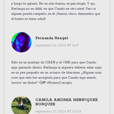
y luego te aplasta. No es solo fuerza, es psicología. Y ojo,
Berlanga no es débil, es que Canelo es otro nivel. Pero si
alguien puede romperlo, es él. ¡Vamos, chico, demuestra que
el boxeo no tiene edad!
Fernanda Rengel
septiembre 26, 2024 AT 12:17
Esto es un montaje de DAZN y el CMB para que Canelo
siga ganando dinero. Berlanga ni siquiera debería estar aquí,
es un pez pequeño en un acuario de tiburones. ¿Alguien más
cree que esto fue arreglado para que Canelo siga siendo
'invicto' en títulos? 🤔💸 #BoxeoCorrupto
CAMILA ANDREA HENR?QUEZ
BORQUEZ
septiembre 27, 2024 AT 20:04