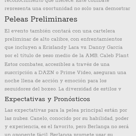
reconocimiento que merece. Este combate
de este sábado no será diferente.
representa una oportunidad no solo para demostrar
su valía, sino también para establecer su nombre
Peleas Preliminares
en la lista de contendientes élite.
El evento también contará con una cartelera
preliminar de alto calibre, con enfrentamientos
que incluyen a Erislandy Lara vs. Danny García
por el título de peso medio de la AMB, Caleb Plant
vs. Trevor McCumby por el título interino de peso
Estos combates, accesibles a través de una
súper mediano de la AMB, Stephen Fulton vs.
suscripción a DAZN o Prime Video, aseguran una
Carlos Castro en una pelea de peso pluma, Roimán
noche llena de acción y emoción para los
Villa vs. Ricardo Salas en una pelea de peso wélter,
seguidores del boxeo. La diversidad de estilos y
y Jonathan López vs. Richard Medina en una pelea
talentos en la cartelera preliminar contribuirá a
Expectativas y Pronósticos
de peso súper pluma.
una velada inolvidable.
Las expectativas para la pelea principal están por
las nubes. Canelo, conocido por su habilidad, poder
y experiencia, es el favorito, pero Berlanga no será
un oponente fácil. Berlanga promete usar su