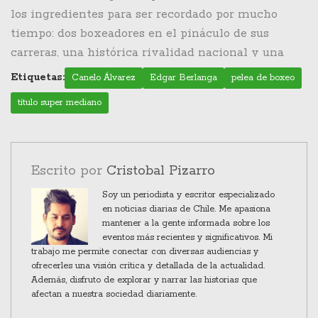
los ingredientes para ser recordado por mucho
tiempo: dos boxeadores en el pináculo de sus
carreras, una histórica rivalidad nacional y una
audiencia global que estará enganchada a cada
Etiquetas:
Canelo Álvarez
Edgar Berlanga
pelea de boxeo
golpe. Independientemente del resultado, los
título super mediano
aficionados pueden estar seguros de una noche
electrizante de boxeo. Tanto Canelo como Berlanga
se han preparado para darlo todo sobre el ring, y el
mundo del boxeo espera con ansias este
Escrito por
Cristobal Pizarro
monumental enfrentamiento.
Soy un periodista y escritor especializado
en noticias diarias de Chile. Me apasiona
mantener a la gente informada sobre los
eventos más recientes y significativos. Mi
trabajo me permite conectar con diversas audiencias y
ofrecerles una visión crítica y detallada de la actualidad.
Además, disfruto de explorar y narrar las historias que
afectan a nuestra sociedad diariamente.