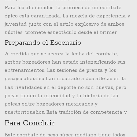
inteligencia y voluntad para intentar sorprender al
Para los aficionados, la promesa de un combate
campeón. Este combate no solo pondrá a prueba las
épico está garantizada. La mezcla de experiencia y
habilidades físicas de ambos boxeadores, sino
juventud, junto con el estilo explosivo de ambos
también su capacidad estratégica y mental.
púgiles, promete espectáculo desde el primer
campanazo.
Preparando el Escenario
A medida que se acerca la fecha del combate,
ambos boxeadores han estado intensificando sus
entrenamientos. Las sesiones de prensa y los
pesajes oficiales han mostrado a dos atletas en la
mejor forma de sus carreras. Canelo, con su rutinas
Las rivalidades en el deporte no son nuevas, pero
de entrenamiento rigurosas y su dedicación, ha
pocas tienen la intensidad y la historia de las
dejado claro que no subestima a Berlanga. Berlanga,
peleas entre boxeadores mexicanos y
por su parte, ha mostrado una confianza serena,
puertorriqueños. Esta tradición de competencia y
enfocado en el trabajo arduo y en su estrategia.
respeto mutuo en el ring se convierte en una
Para Concluir
motivación extra para ambos combatientes.
Este combate de peso súper mediano tiene todos