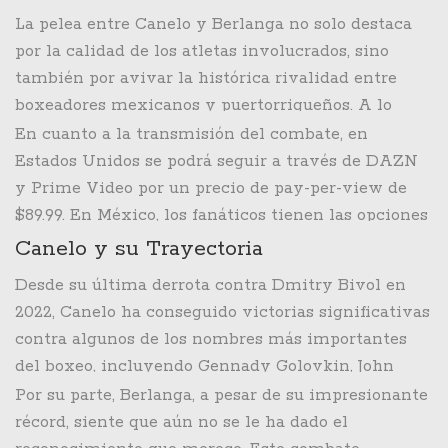
nivel.
Boxeo (FIB). Por su parte, Edgar Berlanga, un joven
La pelea entre Canelo y Berlanga no solo destaca
invicto con 22 victorias y 17 nocauts, busca
por la calidad de los atletas involucrados, sino
consolidarse e impresionar a los fanáticos del
también por avivar la histórica rivalidad entre
boxeo enfrentándose a uno de los mejores púgiles
boxeadores mexicanos y puertorriqueños. A lo
de la historia.
largo de la historia, esta rivalidad ha producido
En cuanto a la transmisión del combate, en
combates memorables y ha dejado una marca
Estados Unidos se podrá seguir a través de DAZN
indeleble en el mundo del boxeo.
y Prime Video por un precio de pay-per-view de
$89.99. En México, los fanáticos tienen las opciones
de TUDN, TV Azteca y ESPN, mientras que en
Canelo y su Trayectoria
Argentina estará disponible en ESPN y la
Desde su última derrota contra Dmitry Bivol en
plataforma de streaming Disney+. Por supuesto, se
2022, Canelo ha conseguido victorias significativas
espera que millones de aficionados sintonizarán
contra algunos de los nombres más importantes
para ver cómo se desarrolla este enfrentamiento
del boxeo, incluyendo Gennady Golovkin, John
tan esperado.
Ryder, Jermell Charlo y Jaime Munguía. Cada pelea
Por su parte, Berlanga, a pesar de su impresionante
ha servido para reafirmar su posición como uno de
récord, siente que aún no se le ha dado el
los mejores boxeadores de su generación, y la pelea