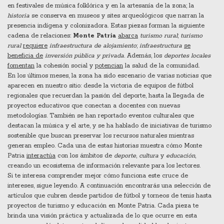
en festivales de música folklórica y en la artesanía de la zona; la
historia
se conserva en museos y sites arqueológicos que narran la
presencia indígena y colonizadora. Estas piezas forman la siguiente
cadena de relaciones:
Monte Patria
abarca
turismo rural
;
turismo
rural
requiere
infraestructura de alojamiento
;
infraestructura
se
beneficia de
inversión pública y privada
. Además, los
deportes locales
fomentan
la cohesión social y
potencian
la salud de la comunidad.
En los últimos meses, la zona ha sido escenario de varias noticias que
aparecen en nuestro sitio: desde la victoria de equipos de fútbol
regionales que recuerdan la pasión del deporte, hasta la llegada de
proyectos educativos que conectan a docentes con nuevas
metodologías. También se han reportado eventos culturales que
destacan la música y el arte, y se ha hablado de iniciativas de turismo
sostenible que buscan preservar los recursos naturales mientras
generan empleo. Cada una de estas historias muestra cómo Monte
Patria
interactúa
con los ámbitos de
deporte
,
cultura
y
educación
,
creando un ecosistema de información relevante para los lectores.
Si te interesa comprender mejor cómo funciona este cruce de
intereses, sigue leyendo. A continuación encontrarás una selección de
artículos que cubren desde partidos de fútbol y torneos de tenis hasta
proyectos de turismo y educación en Monte Patria. Cada pieza te
brinda una visión práctica y actualizada de lo que ocurre en esta