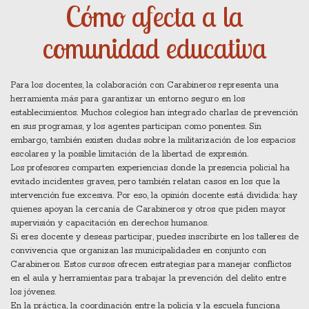
Cómo afecta a la
comunidad educativa
Para los docentes, la colaboración con Carabineros representa una
herramienta más para garantizar un entorno seguro en los
establecimientos. Muchos colegios han integrado charlas de prevención
en sus programas, y los agentes participan como ponentes. Sin
embargo, también existen dudas sobre la militarización de los espacios
escolares y la posible limitación de la libertad de expresión.
Los profesores comparten experiencias donde la presencia policial ha
evitado incidentes graves, pero también relatan casos en los que la
intervención fue excesiva. Por eso, la opinión docente está dividida: hay
quienes apoyan la cercanía de Carabineros y otros que piden mayor
supervisión y capacitación en derechos humanos.
Si eres docente y deseas participar, puedes inscribirte en los talleres de
convivencia que organizan las municipalidades en conjunto con
Carabineros. Estos cursos ofrecen estrategias para manejar conflictos
en el aula y herramientas para trabajar la prevención del delito entre
los jóvenes.
En la práctica, la coordinación entre la policía y la escuela funciona