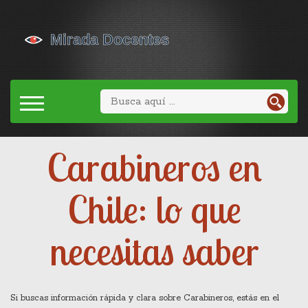
Carabineros en
Chile: lo que
necesitas saber
Si buscas información rápida y clara sobre Carabineros, estás en el