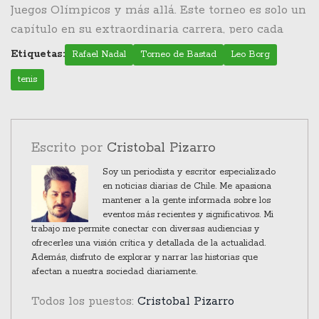
Juegos Olímpicos y más allá. Este torneo es solo un
capítulo en su extraordinaria carrera, pero cada
victoria, cada partido, añade a su ya impresionante
Etiquetas:
Rafael Nadal
Torneo de Bastad
Leo Borg
legado. Los aficionados al tenis pueden esperar más
tenis
momentos emocionantes mientras Rafael Nadal
continúa escribiendo su historia en las canchas de
arcilla del mundo.
Escrito por
Cristobal Pizarro
Soy un periodista y escritor especializado
en noticias diarias de Chile. Me apasiona
mantener a la gente informada sobre los
eventos más recientes y significativos. Mi
trabajo me permite conectar con diversas audiencias y
ofrecerles una visión crítica y detallada de la actualidad.
Además, disfruto de explorar y narrar las historias que
afectan a nuestra sociedad diariamente.
Todos los puestos:
Cristobal Pizarro