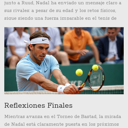
más pequeños es una parte importante de su
junto a Ruud, Nadal ha enviado un mensaje claro a
estrategia a largo plazo. Además, las victorias en
sus rivales: a pesar de su edad y los retos físicos,
estos eventos le ayudan a mantener el ritmo y la
sigue siendo una fuerza imparable en el tenis de
confianza necesarios para los desafíos más grandes
arcilla. Para los jóvenes como Borg, jugar contra
que se avecinan.
leyendas como Nadal no solo es una experiencia
de aprendizaje, sino también una prueba de hasta
dónde deben llegar para alcanzar la grandeza.
Reflexiones Finales
Mientras avanza en el Torneo de Bastad, la mirada
de Nadal está claramente puesta en los próximos