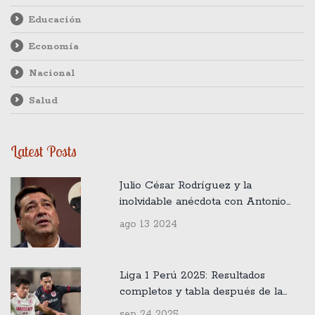
Educación
Economía
Nacional
Salud
Latest Posts
Julio César Rodríguez y la
inolvidable anécdota con Antonio
Skármeta, Paulo Coelho y Cecilia
ago 13 2024
Bolocco
Liga 1 Perú 2025: Resultados
completos y tabla después de la
jornada 10 del Clausura
sep 24 2025