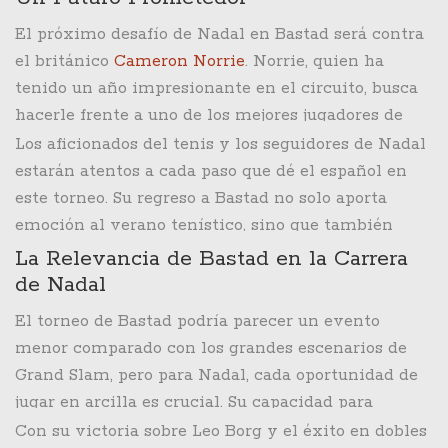
sido imbatible, obteniendo 14 títulos de Grand
un contundente marcador de 6-1, 6-4. Este éxito en
El próximo desafío de Nadal en Bastad será contra
Slam.
dobles muestra que Nadal también está afinando
el británico
Cameron Norrie
. Norrie, quien ha
sus habilidades en equipo, probablemente con la
tenido un año impresionante en el circuito, busca
mirada puesta en posibles colaboraciones para los
hacerle frente a uno de los mejores jugadores de
Juegos Olímpicos.
todos los tiempos. Será un partido esperado por
Los aficionados del tenis y los seguidores de Nadal
muchos, ya que pondrá a prueba la forma y
estarán atentos a cada paso que dé el español en
resistencia de Nadal mientras se prepara para
este torneo. Su regreso a Bastad no solo aporta
aspiraciones mayores.
emoción al verano tenístico, sino que también
resalta la longevidad y tenacidad de un jugador
La Relevancia de Bastad en la Carrera
que, a pesar de los años y las batallas en la cancha,
de Nadal
sigue compitiendo al más alto nivel.
El torneo de Bastad podría parecer un evento
menor comparado con los grandes escenarios de
Grand Slam, pero para Nadal, cada oportunidad de
jugar en arcilla es crucial. Su capacidad para
adaptarse y mantenerse en forma en estos torneos
Con su victoria sobre Leo Borg y el éxito en dobles