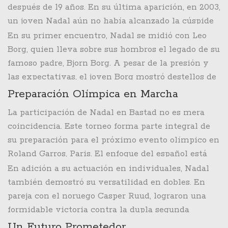
después de 19 años. En su última aparición, en 2003,
arcilla, sino que también marca su regreso a un
un joven Nadal aún no había alcanzado la cúspide
torneo del que estuvo ausente durante casi dos
de su carrera, pero ya mostraba las señales de ser
En su primer encuentro, Nadal se midió con Leo
décadas.
una futura estrella. Este año, su vuelta ha sido
Borg, quien lleva sobre sus hombros el legado de su
esperada con gran anticipación, y ha subrayado lo
famoso padre, Bjorn Borg. A pesar de la presión y
lejos que ha llegado desde entonces.
las expectativas, el joven Borg mostró destellos de
talento y perseverancia, desafiando a Nadal en
Preparación Olímpica en Marcha
varios momentos del partido. Sin embargo, la
La participación de Nadal en Bastad no es mera
experiencia y la destreza del español en arcilla se
coincidencia. Este torneo forma parte integral de
hicieron evidentes, llevándolo a asegurar la
su preparación para el próximo evento olímpico en
victoria en sets corridos.
Roland Garros, Paris. El enfoque del español está
claramente en ponerse en la mejor forma posible
En adición a su actuación en individuales, Nadal
para confrontar a los mejores del mundo en una
también demostró su versatilidad en dobles. En
plataforma global. Este año, los Juegos Olímpicos
pareja con el noruego Casper Ruud, lograron una
se llevarán a cabo en la famosa cancha de arcilla
formidable victoria contra la dupla segunda
de Roland Garros, un escenario donde Nadal ha
sembrada compuesta por Andrezi y Reyes-Vla, con
Un Futuro Prometedor