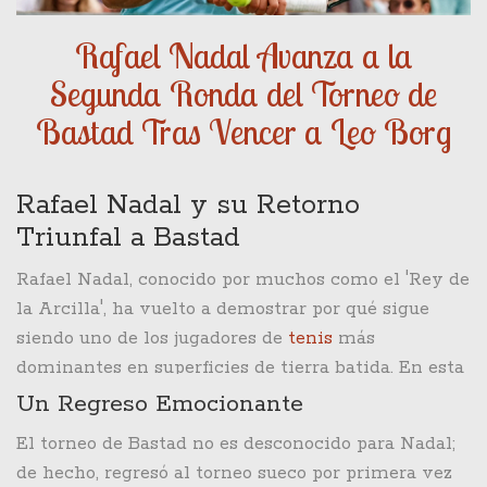
Rafael Nadal Avanza a la
Segunda Ronda del Torneo de
Bastad Tras Vencer a Leo Borg
Rafael Nadal y su Retorno
Triunfal a Bastad
Rafael Nadal, conocido por muchos como el 'Rey de
la Arcilla', ha vuelto a demostrar por qué sigue
siendo uno de los jugadores de
tenis
más
dominantes en superficies de tierra batida. En esta
ocasión, en el Torneo de Bastad, Nadal se enfrentó
Un Regreso Emocionante
y venció con autoridad a Leo Borg, el joven hijo del
El torneo de Bastad no es desconocido para Nadal;
legendario Bjorn Borg, con un marcador de 6-3, 6-4.
de hecho, regresó al torneo sueco por primera vez
Esta victoria no solo reafirma su dominio en