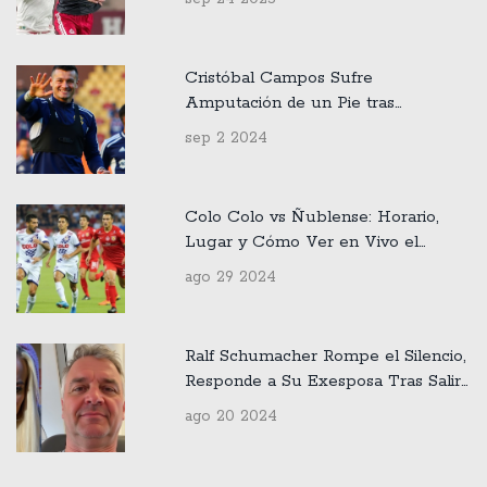
Cristóbal Campos Sufre
Amputación de un Pie tras
Accidente en Ruta 78: Detalles y
sep 2 2024
Reacciones
Colo Colo vs Ñublense: Horario,
Lugar y Cómo Ver en Vivo el
Partido del Campeonato Nacional
ago 29 2024
2024
Ralf Schumacher Rompe el Silencio,
Responde a Su Exesposa Tras Salir
del Armario: 'Una Vergüenza Que
ago 20 2024
Difunda Mentiras'