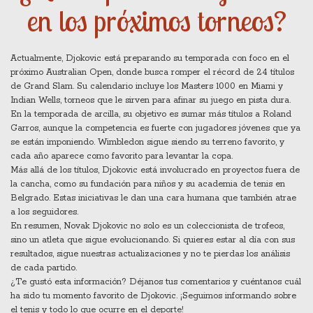
en los próximos torneos?
Actualmente, Djokovic está preparando su temporada con foco en el
próximo Australian Open, donde busca romper el récord de 24 títulos
de Grand Slam. Su calendario incluye los Masters 1000 en Miami y
Indian Wells, torneos que le sirven para afinar su juego en pista dura.
En la temporada de arcilla, su objetivo es sumar más títulos a Roland
Garros, aunque la competencia es fuerte con jugadores jóvenes que ya
se están imponiendo. Wimbledon sigue siendo su terreno favorito, y
cada año aparece como favorito para levantar la copa.
Más allá de los títulos, Djokovic está involucrado en proyectos fuera de
la cancha, como su fundación para niños y su academia de tenis en
Belgrado. Estas iniciativas le dan una cara humana que también atrae
a los seguidores.
En resumen, Novak Djokovic no solo es un coleccionista de trofeos,
sino un atleta que sigue evolucionando. Si quieres estar al día con sus
resultados, sigue nuestras actualizaciones y no te pierdas los análisis
de cada partido.
¿Te gustó esta información? Déjanos tus comentarios y cuéntanos cuál
ha sido tu momento favorito de Djokovic. ¡Seguimos informando sobre
el tenis y todo lo que ocurre en el deporte!