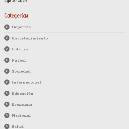
ago 30 2024
declaraciones de Djokovic destacan la importancia de
adaptarse a estas nuevas condiciones.
Categorías
Deportes
Entretenimiento
Política
Fútbol
Sociedad
Internacional
Educación
Economía
Nacional
Salud