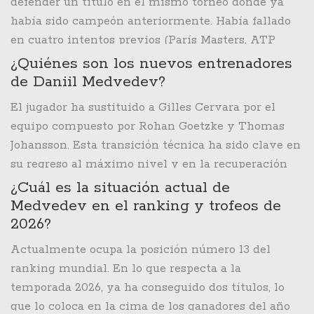
defender un título en el mismo torneo donde ya
había sido campeón anteriormente. Había fallado
en cuatro intentos previos (París Masters, ATP
Finals, Viena y US Open), pero finalmente lo logró
¿Quiénes son los nuevos entrenadores
en Dubái, donde ya había ganado en 2023.
de Daniil Medvedev?
El jugador ha sustituido a Gilles Cervara por el
equipo compuesto por Rohan Goetzke y Thomas
Johansson. Esta transición técnica ha sido clave en
su regreso al máximo nivel y en la recuperación
de su confianza competitiva tras una larga sequía
¿Cuál es la situación actual de
de títulos.
Medvedev en el ranking y trofeos de
2026?
Actualmente ocupa la posición número 13 del
ranking mundial. En lo que respecta a la
temporada 2026, ya ha conseguido dos títulos, lo
que lo coloca en la cima de los ganadores del año