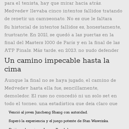
para el tenista, hay que mirar hacia atrás.
escenario donde finalmente ha roto el maleficio.
Medvedev llevaba cinco intentos fallidos tratando
de repetir un campeonato. No es que le faltara
nivel, sino que la fortuna no estuvo de su lado en
Su historial de intentos fallidos es, honestamente,
los momentos decisivos. Resulta curioso que,
frustrante. En 2021, se quedó a las puertas en la
siendo uno de los jugadores más dominantes de los
final del Masters 1000 de París y en la final de las
últimos años, se le escaparan estas oportunidades.
ATP Finals. Más tarde, en 2023, no pudo defender
su corona en Viena. Y el golpe más duro llegó
Un camino impecable hasta la
cuando volvió a la final del US Open dos años
cima
después de haber sido campeón, pero no logró
Aunque la final no se haya jugado, el camino de
recuperar el trono. Esta victoria en los
Emiratos
Medvedev hasta ella fue, sencillamente,
Árabes Unidos
pone fin a esa serie de decepciones.
demoledor. El ruso no concedió ni un solo set en
todo el torneo, una estadística que deja claro que
estaba en un estado de gracia absoluto. Para llegar
Venció al joven Juncheng Shang con autoridad.
a la cita final, tuvo que superar a jugadores de
Superó la experiencia y el juego potente de
Stan Wawrinka
.
diversa trayectoria y estilos, demostrando una