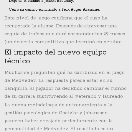
Dejó en el camino a Jenson Brooksby.
solidez mental envidiable.
Cerró su camino eliminando a Felix Auger-Aliassime.
Este nivel de juego confirma que el ruso ha
recuperado la chispa. Después de atravesar una
sequía de trofeos que duró sorprendentes 29 meses
(un desierto competitivo que terminó en octubre
de 2025), Medvedev vuelve a ser el jugador temido
El impacto del nuevo equipo
que dominaba las pistas.
técnico
Muchos se preguntan qué ha cambiado en el juego
de Medvedev. La respuesta parece estar en su
banquillo. El jugador ha decidido cambiar el rumbo
de su carrera sustituyendo al veterano y laureado
Gilles Cervara por un nuevo equipo formado por
La nueva metodología de entrenamiento y la
Rohan Goetzke
y
Thomas Johansson
. Este cambio
gestión psicológica de Goetzke y Johansson
de aire ha dado sus frutos rápidamente.
parecen haber encajado perfectamente con la
personalidad de Medvedev. El resultado es un