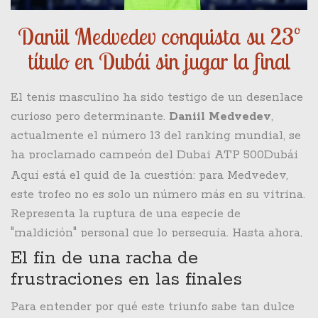
Daniil Medvedev conquista su 23º
título en Dubái sin jugar la final
El tenis masculino ha sido testigo de un desenlace
curioso pero determinante.
Daniil Medvedev
,
actualmente el número 13 del ranking mundial, se
ha proclamado campeón del
Dubai ATP 500
Dubái
el pasado 28 de febrero de 2026. Lo sorprendente es
Aquí está el quid de la cuestión: para Medvedev,
que el ruso logró su título número 23 en el circuito
este trofeo no es solo un número más en su vitrina.
ATP sin necesidad de disputar el partido final,
Representa la ruptura de una especie de
después de que su rival, el neerlandés
Tallon
"maldición" personal que lo perseguía. Hasta ahora,
Griekspoor
, tuviera que retirarse debido a una
el jugador nunca había sido capaz de defender un
El fin de una racha de
lesión en la pierna sufrida el día anterior. Así, de la
título en el mismo torneo. Se le había resistido
frustraciones en las finales
forma más inesperada, Medvedev se corona en el
sistemáticamente la repetición, pero Dubái, donde
Para entender por qué este triunfo sabe tan dulce
desierto.
ya había levantado el trofeo en 2023, ha sido el