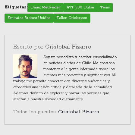
junto a Carlos Alcaraz, consolidando su
Etiquetas:
Daniil Medvedev
ATP 500 Dubái
Tenis
resurgimiento profesional.
Emiratos Árabes Unidos
Tallon Griekspoor
Escrito por
Cristobal Pizarro
Soy un periodista y escritor especializado
en noticias diarias de Chile. Me apasiona
mantener a la gente informada sobre los
eventos más recientes y significativos. Mi
trabajo me permite conectar con diversas audiencias y
ofrecerles una visión crítica y detallada de la actualidad.
Además, disfruto de explorar y narrar las historias que
afectan a nuestra sociedad diariamente.
Todos los puestos:
Cristobal Pizarro