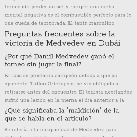
en esta categoría. Sus otros éxitos en ATP 500
torneo sin perder un set y romper una racha
incluyen Tokio 2018, Viena 2022 y Rotterdam 2023.
mental negativa es el combustible perfecto para lo
que queda de temporada. El tenis masculino
vuelve a tener a un Medvedev peligroso,
Preguntas frecuentes sobre la
disciplinado y, sobre todo, ganador.
victoria de Medvedev en Dubái
¿Por qué Daniil Medvedev ganó el
torneo sin jugar la final?
El ruso se proclamó campeón debido a que su
oponente, Tallon Griekspoor, se vio obligado a
retirarse antes del encuentro. El tenista neerlandés
sufrió una lesión en la pierna el día anterior a la
final, lo que permitió que Medvedev levantara el
¿Qué significaba la "maldición" de la
trofeo automáticamente el 28 de febrero de 2026.
que se habla en el artículo?
Se refería a la incapacidad de Medvedev para