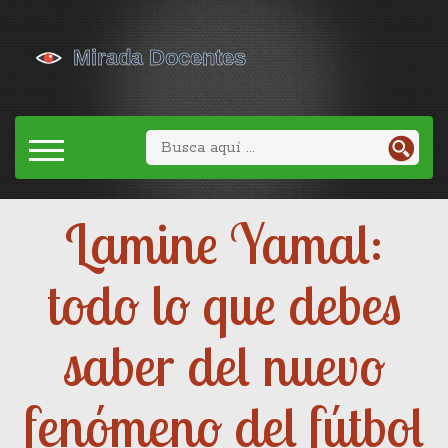
Lamine Yamal:
todo lo que debes
saber del nuevo
fenómeno del fútbol