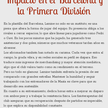
la Primera División
En la plantilla del Barcelona, Lamine no solo es un sustituto; es una
pieza que altera la forma de jugar del equipo. Su presencia obliga a los
rivales a cerrar espacios, lo que abre líneas para jugadores como Pedri
o Gavi. En los pocos minutos que ha jugado, ha generado tres
asistencias y dos goles, números que muchos veteranos tardan años en
alcanzar.
Los aficionados también han notado su carisma. Cada vez que entra al
campo, la grada vibra, y en redes sociales su perfil se dispara. Eso
traduce más ingresos de merchandising y mayor atención mediática,
algo que el club valora tanto como su rendimiento en el terreno.
Pero no todo es glamour. Lamine también enfrenta la presión de ser
comparado con grandes estrellas. Mantener la humildad y seguir
trabajando con los entrenadores de la Masía es clave para que su
desarrollo sea sostenible.
En cuanto a su entrenamiento, dedica horas extra a mejorar su disparo
con ambos pies y a trabajar la resistencia física. Los fisioterapeutas del
club aseguran que su recuperación después de partidos es impecable,
lo que explica su disponibilidad constante.