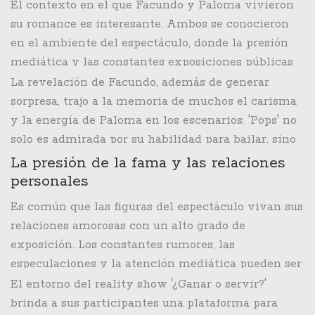
El contexto en el que Facundo y Paloma vivieron
su romance es interesante. Ambos se conocieron
en el ambiente del espectáculo, donde la presión
mediática y las constantes exposiciones públicas
pueden poner a prueba cualquier relación. Sin
La revelación de Facundo, además de generar
embargo, su historia de amor estuvo marcada por
sorpresa, trajo a la memoria de muchos el carisma
el respeto mutuo y el cariño genuino que se tenían.
y la energía de Paloma en los escenarios. 'Pops' no
solo es admirada por su habilidad para bailar, sino
también por su simpatía y cercanía con el público,
La presión de la fama y las relaciones
lo que la ha mantenido en el corazón de sus
personales
seguidores durante años.
Es común que las figuras del espectáculo vivan sus
relaciones amorosas con un alto grado de
exposición. Los constantes rumores, las
especulaciones y la atención mediática pueden ser
factores desgastantes. En el caso de Facundo y
El entorno del reality show '¿Ganar o servir?'
Paloma, ambos lograron mantener su relación en
brinda a sus participantes una plataforma para