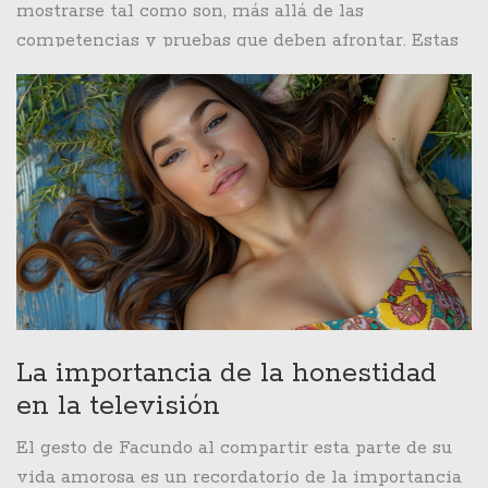
un ámbito privado, lejos de los focos, lo cual
mostrarse tal como son, más allá de las
demuestra una gran madurez en el manejo de su
competencias y pruebas que deben afrontar. Estas
vida personal.
confesiones y momentos de sinceridad ayudan a la
audiencia a conocer más a fondo a los
concursantes, creando una conexión más genuina
con el público.
La importancia de la honestidad
en la televisión
El gesto de Facundo al compartir esta parte de su
vida amorosa es un recordatorio de la importancia