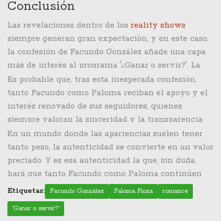
Conclusión
Las revelaciones dentro de los
reality shows
siempre generan gran expectación, y en este caso,
la confesión de Facundo González añade una capa
más de interés al programa '¿Ganar o servir?'. La
relación que tuvo con Paloma Fiuza, marcada por
Es probable que, tras esta inesperada confesión,
el respeto y la admiración mutua, es un
tanto Facundo como Paloma reciban el apoyo y el
recordatorio de que, incluso en el mundo del
interés renovado de sus seguidores, quienes
espectáculo, hay espacio para relaciones genuinas
siempre valoran la sinceridad y la transparencia
y llenas de cariño.
de sus ídolos. La televisión, en su capacidad de
En un mundo donde las apariencias suelen tener
acercar a las estrellas con su audiencia, se
tanto peso, la autenticidad se convierte en un valor
enriquece con momentos como este, llenos de
preciado. Y es esa autenticidad la que, sin duda,
humanidad y de realismo. Al final del día, historias
hará que tanto Facundo como Paloma continúen
como la de Facundo y Paloma muestran que, detrás
siendo figuras queridas y recordadas en el ámbito
Etiquetas:
Facundo González
Paloma Fiuza
romance
de las cámaras y los escenarios, se encuentran
del espectáculo.
'Ganar o servir?'
personas con vivencias y emociones tan reales y