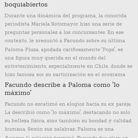
compañeros como a espectadores al admitir que
boquiabiertos
tuvo una relación romántica con la famosa
Durante una dinámica del programa, la conocida
bailarina brasileña Paloma Fiuza.
periodista Mariela Sotomayor hizo una serie de
preguntas personales a los concursantes. En ese
contexto, le preguntó a Facundo sobre su última
relación amorosa. Con una mezcla de nostalgia y
Paloma Fiuza, apodada cariñosamente 'Pops', es
franqueza, Facundo respondió que había sido con
una figura muy querida en el mundo del
Paloma Fiuza hace tres años, dejando perplejos a
entretenimiento, especialmente en Chile, donde se
todos los presentes.
hizo famosa por su participación en el programa
'Mekano' como parte del grupo Porto Seguro. Su
Facundo describe a Paloma como 'lo
talento y carisma en el escenario la convirtieron
máximo'
en una de las bailarinas más reconocidas de la
Facundo no escatimó en elogios hacia su ex pareja.
región.
La describió como 'lo máximo', destacando no solo
su belleza física, sino también su bondad y calidad
humana. Según sus palabras, Paloma es una
persona muy bella y de buen corazón,