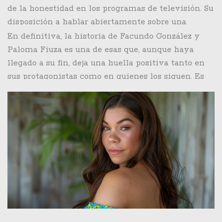
de la honestidad en los programas de televisión. Su
disposición a hablar abiertamente sobre una
relación pasada muestra su autenticidad y
En definitiva, la historia de Facundo González y
transparencia, cualidades que muchas veces son
Paloma Fiuza es una de esas que, aunque haya
valoradas por los espectadores.
llegado a su fin, deja una huella positiva tanto en
sus protagonistas como en quienes los siguen. Es
un ejemplo de cómo las relaciones personales
pueden trascender más allá de las circunstancias y
del tiempo, manteniendo siempre un respeto
mutuo y un cariño intacto.