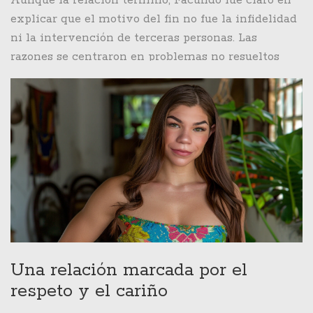
Aunque la relación terminó, Facundo fue claro en
características que hicieron que su relación fuera
explicar que el motivo del fin no fue la infidelidad
muy especial para él.
ni la intervención de terceras personas. Las
razones se centraron en problemas no resueltos
entre ambos, los cuales, según Facundo, no
pudieron superar en su momento. A pesar de ello,
expresó que mantiene una buena relación con
Paloma, lo que habla de la madurez con la que
ambos abordaron su ruptura.
Una relación marcada por el
respeto y el cariño