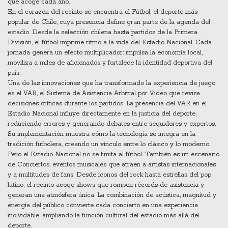
que acoge cada año.
En el corazón del recinto se encuentra el
Fútbol
,
el deporte más
popular de Chile, cuya presencia define gran parte de la agenda del
estadio
. Desde la selección chilena hasta partidos de la Primera
División, el fútbol imprime ritmo a la vida del Estadio Nacional. Cada
jornada genera un efecto multiplicador: impulsa la economía local,
moviliza a miles de aficionados y fortalece la identidad deportiva del
país.
Una de las innovaciones que ha transformado la experiencia de juego
es el
VAR
,
el Sistema de Asistencia Arbitral por Video que revisa
decisiones críticas durante los partidos
. La presencia del VAR en el
Estadio Nacional influye directamente en la justicia del deporte,
reduciendo errores y generando debates entre seguidores y expertos.
Su implementación muestra cómo la tecnología se integra en la
tradición futbolera, creando un vínculo entre lo clásico y lo moderno.
Pero el Estadio Nacional no se limita al fútbol. También es un escenario
de
Conciertos
,
eventos musicales que atraen a artistas internacionales
y a multitudes de fans
. Desde íconos del rock hasta estrellas del pop
latino, el recinto acoge shows que rompen récords de asistencia y
generan una atmósfera única. La combinación de acústica, magnitud y
energía del público convierte cada concierto en una experiencia
inolvidable, ampliando la función cultural del estadio más allá del
deporte.