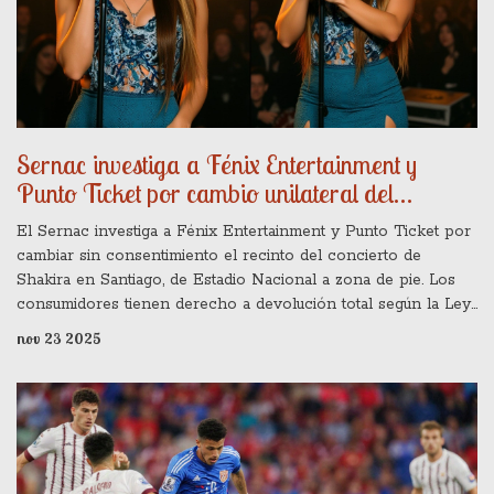
Sernac investiga a Fénix Entertainment y
Punto Ticket por cambio unilateral del
concierto de Shakira en Santiago
El Sernac investiga a Fénix Entertainment y Punto Ticket por
cambiar sin consentimiento el recinto del concierto de
Shakira en Santiago, de Estadio Nacional a zona de pie. Los
consumidores tienen derecho a devolución total según la Ley
del Consumidor.
nov 23 2025