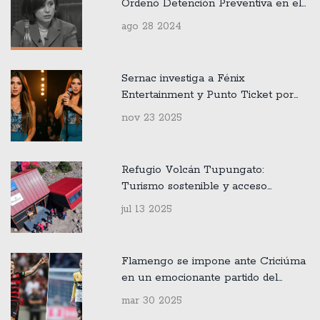
Ordenó Detención Preventiva en el
Controversial Caso Audios
ago 28 2024
Sernac investiga a Fénix
Entertainment y Punto Ticket por
cambio unilateral del concierto de
nov 23 2025
Shakira en Santiago
Refugio Volcán Tupungato:
Turismo sostenible y acceso
democrático a la montaña en Valle
jul 13 2025
Colorado
Flamengo se impone ante Criciúma
en un emocionante partido del
Brasileirão 2024
mar 30 2025