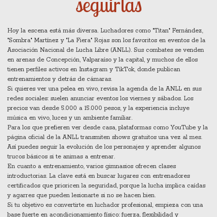
seguirlas
Hoy la escena está más diversa. Luchadores como "Titan" Fernández,
"Sombra" Martínez y "La Fiera" Rojas son los favoritos en eventos de la
Asociación Nacional de Lucha Libre (ANLL). Sus combates se venden
en arenas de Concepción, Valparaíso y la capital, y muchos de ellos
tienen perfiles activos en Instagram y TikTok, donde publican
entrenamientos y detrás de cámaras.
Si quieres ver una pelea en vivo, revisa la agenda de la ANLL en sus
redes sociales: suelen anunciar eventos los viernes y sábados. Los
precios van desde 5.000 a 15.000 pesos, y la experiencia incluye
música en vivo, luces y un ambiente familiar.
Para los que prefieren ver desde casa, plataformas como YouTube y la
página oficial de la ANLL transmiten shows gratuitos una vez al mes.
Así puedes seguir la evolución de los personajes y aprender algunos
trucos básicos si te animas a entrenar.
En cuanto a entrenamiento, varios gimnasios ofrecen clases
introductorias. La clave está en buscar lugares con entrenadores
certificados que prioricen la seguridad, porque la lucha implica caídas
y agarres que pueden lesionarte si no se hacen bien.
Si tu objetivo es convertirte en luchador profesional, empieza con una
base fuerte en acondicionamiento físico: fuerza, flexibilidad y