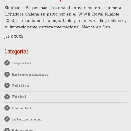
Stephanie Vaquer hace historia al convertirse en la primera
luchadora chilena en participar en el WWE Royal Rumble
2025, marcando un hito importante para el wrestling chileno y
su impresionante carrera internacional. Nacida en San
Fernando, Chile, Vaquer brilla con su destacada trayectoria en
feb 2 2025
CMLL, NJPW y AEW antes de unirse a WWE y debutar en
NXT. Su participación el 2 de febrero de 2025 fue
Categorías
ampliamente celebrada por la prensa y los fanáticos del
wrestling.
Deportes
Entretenimiento
Política
Fútbol
Sociedad
Internacional
Educación