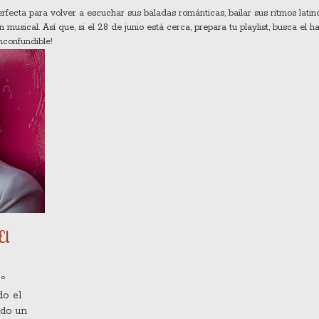
fecta para volver a escuchar sus baladas románticas, bailar sus ritmos latin
ical. Así que, si el 28 de junio está cerca, prepara tu playlist, busca el h
nconfundible!
El
º
do el
ido un