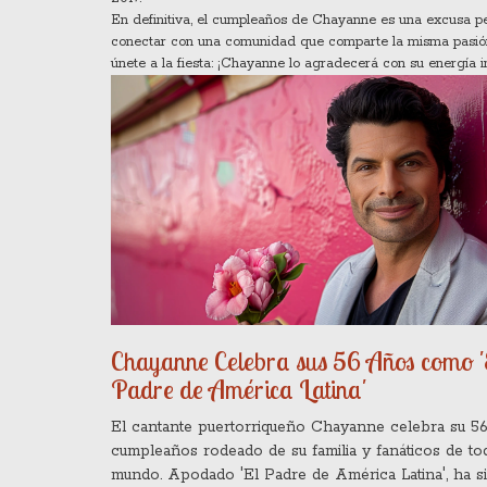
En definitiva, el cumpleaños de Chayanne es una excusa per
conectar con una comunidad que comparte la misma pasión mus
únete a la fiesta: ¡Chayanne lo agradecerá con su energía i
Chayanne Celebra sus 56 Años como '
Padre de América Latina'
El cantante puertorriqueño Chayanne celebra su 56
cumpleaños rodeado de su familia y fanáticos de to
mundo. Apodado 'El Padre de América Latina', ha s