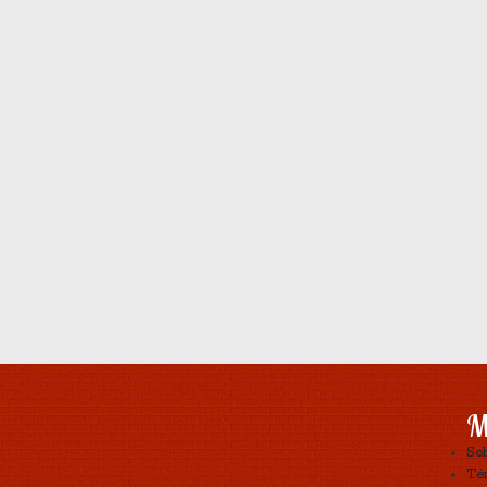
M
So
Tér