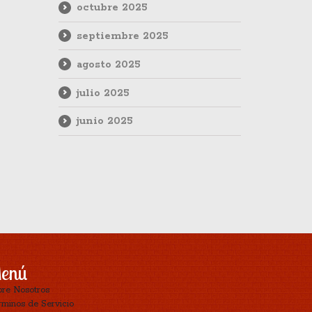
octubre 2025
septiembre 2025
agosto 2025
julio 2025
junio 2025
enú
bre Nosotros
minos de Servicio