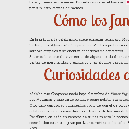
#
fotos y mensajes de ánimo. En redes sociales, el hashtag
por supuesto, cientos de memes.
Cómo los fa
En la práctica, la celebración suele empezar temprano. M
"Lo Lo Que Yo Quisiera" o "Dejaría Todo". Otros prefieren 
karaoke grupales y se cuentan anécdotas de conciertos.
Si tienes la suerte de vivir cerca de alguna tienda de músic
ventas de merchandising exclusivo y, en algunos casos, inc
Curiosidades 
¿Sabías que Chayanne nació bajo el nombre de
Elmer Fig
Los Madrinas, y más tarde se lanzó como solista, convirtié
Otro dato curioso: su cumpleaños coincide con el de otros
colaboraciones improvisadas en redes, donde los fans de lo
Por último, en cada aniversario de su nacimiento, la prensa
recordados están sus giras por Latinoamérica en los años 9
2019.