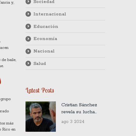
Sociedad
ancia y,
Internacional
Educación
Economía
o
hacen
Nacional
 de baile,
Salud
ne.
s
Latest Posts
 grupo
Cristian Sánchez
revela su lucha
erado
contra la depresión
ago 3 2024
ntos más
y su salida de la
o Rico en
televisión