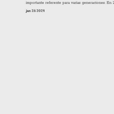
importante referente para varias generaciones. En 
espera que retome su gira interrumpida por la pan
jun 28 2024
2020. Además, ha sido nominado a dos premios en 
Premios Juventud.