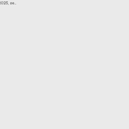
2025, se
demia en
los