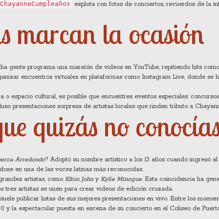
ChayanneCumpleaños
explota con fotos de conciertos, recuerdos de la inf
ns marcan la ocasión
ucha gente programa una maratón de videos en YouTube, repitiendo hits com
organizar encuentros virtuales en plataformas como Instagram Live, donde se 
a o espacio cultural, es posible que encuentres eventos especiales: concursos
luso presentaciones sorpresa de artistas locales que rinden tributo a Chayan
que quizás no conocía
ueroa Arredondo
? Adoptó su nombre artístico a los 13 años cuando ingresó al
ndose en una de las voces latinas más reconocidas.
 grandes artistas, como
Elton John
y
Kylie Minogue
. Esta coincidencia ha gen
s tres artistas se unen para crear videos de edición cruzada.
 suele publicar listas de sus mejores presentaciones en vivo. Entre los mome
0 y la espectacular puesta en escena de su concierto en el Coliseo de Puert