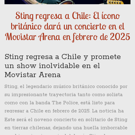
Sting regresa a Chile: El ícono
británico dará un concierto en el
Movistar Arena en febrero de 2025
Sting regresa a Chile y promete
un show inolvidable en el
Movistar Arena
Sting, el legendario músico británico conocido por
su impresionante trayectoria tanto como solista
como con la banda The Police, está listo para
regresar a Chile en febrero de 2025. La noticia ha
sido confirmada por DG Medios, la compañía
Este será el noveno concierto en solitario de Sting
productora encargada del evento, quienes han
en tierras chilenas, dejando una huella imborrable