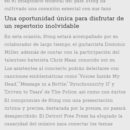
anunciado que el concierto se llevará a cabo en el
en el imaginario musical del país. Sting ha
Movistar Arena el próximo 21 de febrero.
cultivado una conexión especial con sus fans
chilenos a lo largo de los años, consolidada por
Una oportunidad única para disfrutar de
actuaciones memorables como la que ofreció en el
un repertorio inolvidable
Festival Internacional de la Canción de Viña del
En esta ocasión, Sting estará acompañado por su
Mar en 2011. Aquella presentación, acompañada por
colaborador de largo tiempo, el guitarrista Dominic
una orquesta completa, es aún considerada uno de
Miller, además de contar con la participación del
los mejores conciertos anglófonos en la historia del
talentoso baterista Chris Maas, conocido por su
festival. Fue un evento monumental que abrió las
trabajo con Mumford & Sons y Maggie Rogers. La
Los asistentes al concierto podrán deleitarse con
puertas para futuras actuaciones de otras grandes
gira, conocida como Sting 3.0, comenzó en
canciones emblemáticas como 'Voices Inside My
estrellas internacionales como Elton John, Rod
Alemania el 25 de mayo de 2024 y abarca un
Head,' 'Message in a Bottle,' 'Synchronicity II' y
Stewart, Cat Stevens, Lionel Richie, Christina
variado repertorio que celebra tanto los éxitos de
'Driven to Tears' de The Police, así como con éxitos
Aguilera y Morrissey.
su época con The Police como sus momentos más
en solitario como 'Fields of Gold,' 'When the
El compromiso de Sting con una presentación
destacados como solista.
Angels Fall,' 'Englishman in New York' y 'Shape of
íntima y precisa, destacada por la prensa, no pasará
My Heart.' El espectáculo promete una experiencia
desapercibido. El Detroit Free Press ha elogiado la
completa, con una segunda parte dedicada a más
capacidad del músico para conectar los temas