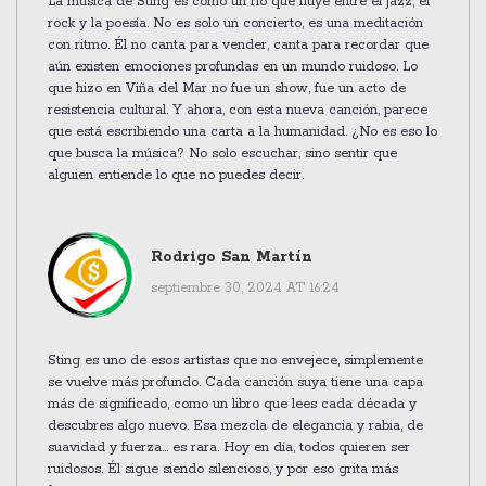
La música de Sting es como un río que fluye entre el jazz, el
rock y la poesía. No es solo un concierto, es una meditación
con ritmo. Él no canta para vender, canta para recordar que
aún existen emociones profundas en un mundo ruidoso. Lo
que hizo en Viña del Mar no fue un show, fue un acto de
resistencia cultural. Y ahora, con esta nueva canción, parece
que está escribiendo una carta a la humanidad. ¿No es eso lo
que busca la música? No solo escuchar, sino sentir que
alguien entiende lo que no puedes decir.
Rodrigo San Martín
septiembre 30, 2024 AT 16:24
Sting es uno de esos artistas que no envejece, simplemente
se vuelve más profundo. Cada canción suya tiene una capa
más de significado, como un libro que lees cada década y
descubres algo nuevo. Esa mezcla de elegancia y rabia, de
suavidad y fuerza… es rara. Hoy en día, todos quieren ser
ruidosos. Él sigue siendo silencioso, y por eso grita más