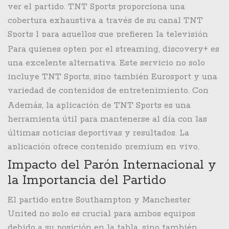
ver el partido. TNT Sports proporciona una
frente a su afición y demostrar que pueden
cobertura exhaustiva a través de su canal TNT
competir a un alto nivel en la Premier League.
Sports 1 para aquellos que prefieren la televisión
tradicional. Las opciones no terminan ahí, ya que
Para quienes opten por el streaming, discovery+ es
TNT Sports también está disponible en
una excelente alternativa. Este servicio no solo
plataformas de suscripción como BT Sport, Sky, EE
incluye TNT Sports, sino también Eurosport y una
y Virgin Media.
variedad de contenidos de entretenimiento. Con
una suscripción a discovery+, los aficionados
Además, la aplicación de TNT Sports es una
pueden ver el partido en cualquier dispositivo con
herramienta útil para mantenerse al día con las
acceso a internet, garantizando que no se pierdan
últimas noticias deportivas y resultados. La
ni un solo segundo de la acción.
aplicación ofrece contenido premium en vivo,
accesible a través de discovery+, permitiendo a los
Impacto del Parón Internacional y
usuarios acceder a una amplia gama de eventos
la Importancia del Partido
deportivos y análisis en profundidad.
El partido entre Southampton y Manchester
United no solo es crucial para ambos equipos
debido a su posición en la tabla, sino también