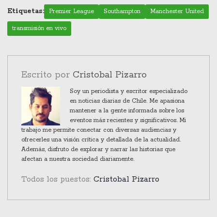
Stadium.
League. Asegúrate de sintonizar para ver cómo se
Etiquetas:
Premier League
Southampton
Manchester United
desarrolla este emocionante capítulo entre
transmisión en vivo
Southampton y Manchester United.
Escrito por
Cristobal Pizarro
Soy un periodista y escritor especializado
en noticias diarias de Chile. Me apasiona
mantener a la gente informada sobre los
eventos más recientes y significativos. Mi
trabajo me permite conectar con diversas audiencias y
ofrecerles una visión crítica y detallada de la actualidad.
Además, disfruto de explorar y narrar las historias que
afectan a nuestra sociedad diariamente.
Todos los puestos:
Cristobal Pizarro