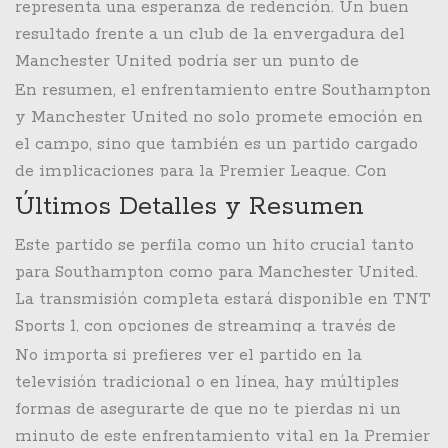
el apoyo incondicional de los fanáticos podría ser
representa una esperanza de redención. Un buen
un impulso decisivo para los Red Devils.
resultado frente a un club de la envergadura del
Manchester United podría ser un punto de
inflexión en su temporada. También hay una gran
En resumen, el enfrentamiento entre Southampton
expectativa en torno a cómo Russell Martin
y Manchester United no solo promete emoción en
ajustará su estrategia para enfrentar a un equipo
el campo, sino que también es un partido cargado
históricamente fuerte como el Manchester United.
de implicaciones para la Premier League. Con
ambos equipos buscando desesperadamente
Últimos Detalles y Resumen
mejorar sus comienzos de temporada, todo está
Este partido se perfila como un hito crucial tanto
dispuesto para un duelo imperdible.
para Southampton como para Manchester United.
La transmisión completa estará disponible en TNT
Sports 1, con opciones de streaming a través de
discovery+. Los entrenadores de ambos equipos
No importa si prefieres ver el partido en la
han trabajado intensamente durante el parón
televisión tradicional o en línea, hay múltiples
internacional para corregir errores y preparar a sus
formas de asegurarte de que no te pierdas ni un
jugadores para una batalla intensa en St Mary's
minuto de este enfrentamiento vital en la Premier