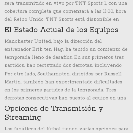
que ambos equipos buscan mejorar sus posiciones
será transmitido en vivo por TNT Sports 1, con una
en la tabla después de un complicado inicio de
cobertura completa que comenzará a las 11:00, hora
temporada. El silbatazo inicial está programado
del Reino Unido. TNT Sports está disponible en
para las 12:30, hora del Reino Unido.
varias plataformas de televisión, incluidas BT, EE,
El Estado Actual de los Equipos
Sky y Virgin Media, lo que facilita el acceso para
Manchester United, bajo la dirección del
los fanáticos. Además, aquellos que prefieran ver el
entrenador Erik ten Hag, ha tenido un comienzo de
partido en línea pueden hacerlo a través del
temporada lleno de desafíos. En sus primeros tres
servicio de streaming discovery+, que ofrece una
partidos, han registrado dos derrotas, incluyendo
suscripción que incluye TNT Sports, Eurosport y
una contundente derrota por 3-0 contra el
Por otro lado, Southampton, dirigidos por Russell
otros contenidos de entretenimiento.
Liverpool en Old Trafford. Estos resultados han
Martin, también han experimentado dificultades
generado preocupaciones entre los seguidores y el
en los primeros partidos de la temporada. Tres
club tiene la urgente necesidad de revertir esta
derrotas consecutivas han puesto al equipo en una
situación para mantener sus aspiraciones en la
posición incómoda, y el partido contra Manchester
Opciones de Transmisión y
liga.
United representa una oportunidad crucial para
Streaming
cambiar su suerte. Los jugadores y el cuerpo
Los fanáticos del fútbol tienen varias opciones para
técnico están decididos a conseguir una victoria