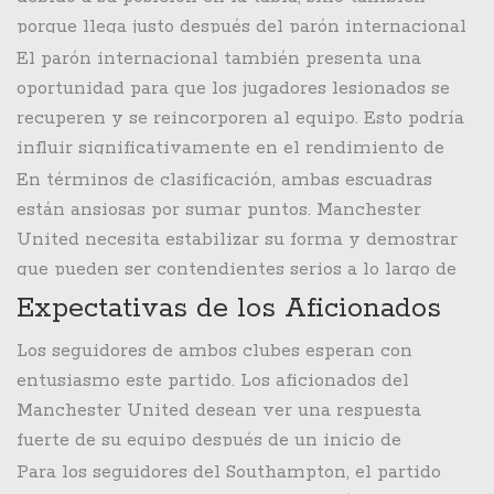
porque llega justo después del parón internacional
de septiembre. Este período es fundamental para
El parón internacional también presenta una
que los equipos reevalúen sus estrategias y se
oportunidad para que los jugadores lesionados se
recuperen físicamente. Manchester United y
recuperen y se reincorporen al equipo. Esto podría
Southampton han aprovechado este tiempo para
influir significativamente en el rendimiento de
ajustar tácticas y trabajar en las áreas que
ambos conjuntos. La movilidad de los jugadores
En términos de clasificación, ambas escuadras
necesitan mejorar.
clave y las nuevas tácticas implementadas
están ansiosas por sumar puntos. Manchester
después del paréntesis podrían ser determinantes
United necesita estabilizar su forma y demostrar
en el desarrollo del partido.
que pueden ser contendientes serios a lo largo de
la temporada. Southampton, por su parte, necesita
Expectativas de los Aficionados
urgentemente salir de la zona baja de la tabla para
Los seguidores de ambos clubes esperan con
evitar la presión de una posible lucha por el
entusiasmo este partido. Los aficionados del
descenso.
Manchester United desean ver una respuesta
fuerte de su equipo después de un inicio de
temporada tambaleante. La expectativa es alta, y
Para los seguidores del Southampton, el partido