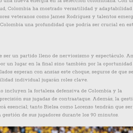
do una nueva energía en la selección colombiana. Con u
ud, Colombia ha mostrado versatilidad y adaptabilidad
adores veteranos como James Rodríguez y talentos emer
 Colombia una profundidad que podría ser crucial en es
te ser un partido lleno de nerviosismo y espectáculo. 
or un lugar en la final sino también por la oportunidad
 lados esperan con ansias este choque, seguros de que s
lidad individual jugarán roles clave.
do incluyen la fortaleza defensiva de Colombia y la
precisión sus jugadas de contraataque. Además, la gest
será esencial; tanto Bielsa como Lorenzo tendrán que ser
a gestión de sus jugadores durante los 90 minutos.