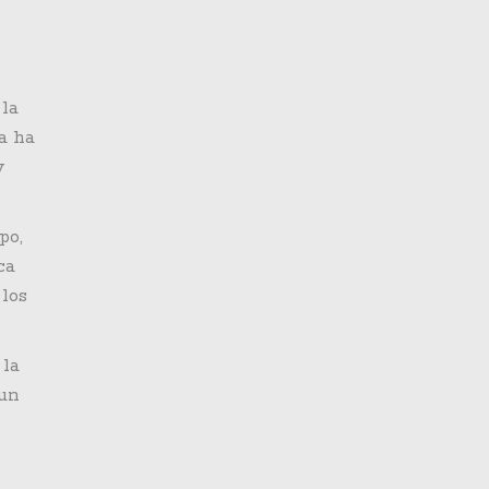
 la
a ha
y
po,
ca
 los
 la
 un