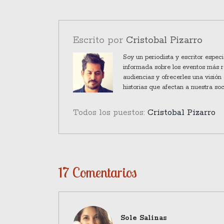
Escrito por
Cristobal Pizarro
Soy un periodista y escritor espec
informada sobre los eventos más re
audiencias y ofrecerles una visión 
historias que afectan a nuestra so
Todos los puestos:
Cristobal Pizarro
17 Comentarios
Sole Salinas