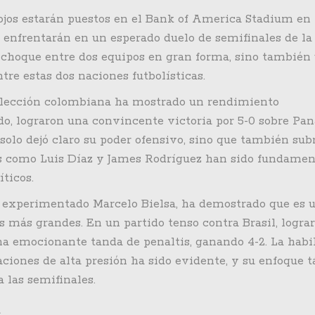
s ojos estarán puestos en el Bank of America Stadium en
enfrentarán en un esperado duelo de semifinales de la
 choque entre dos equipos en gran forma, sino también
tre estas dos naciones futbolísticas.
 selección colombiana ha mostrado un rendimiento
do, lograron una convincente victoria por 5-0 sobre P
o solo dejó claro su poder ofensivo, sino que también su
res como Luis Díaz y James Rodríguez han sido fundamen
ticos.
el experimentado Marcelo Bielsa, ha demostrado que es 
s más grandes. En un partido tenso contra Brasil, logra
a emocionante tanda de penaltis, ganando 4-2. La habi
aciones de alta presión ha sido evidente, y su enfoque t
 las semifinales.
a