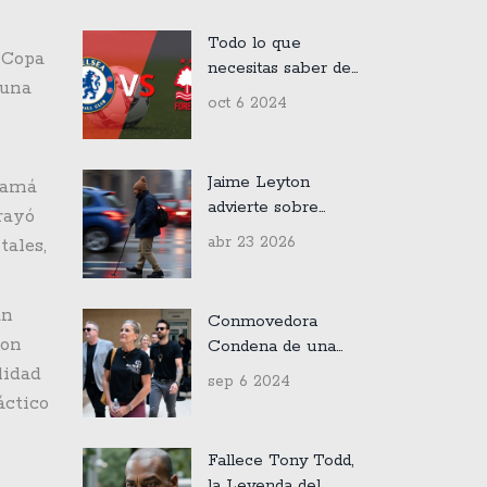
sueño lejano para
la Universidad de
Todo lo que
Chile?
 Copa
necesitas saber del
 una
enfrentamiento
oct 6 2024
Chelsea vs
Nottingham Forest
en la Premier
Jaime Leyton
anamá
League
advierte sobre
brayó
lluvias intensas en
abr 23 2026
tales,
la zona central
un
Conmovedora
ron
Condena de una
Hija al Enterarse de
lidad
sep 6 2024
las Atrocidades
áctico
Sufridas por su
Madre en Francia
Fallece Tony Todd,
la Leyenda del