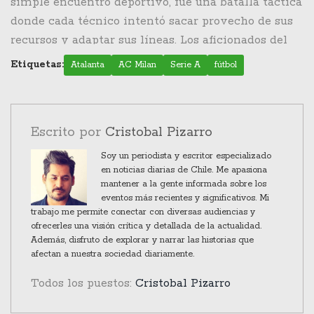
radica en ser un termómetro de la resistencia y
simple encuentro deportivo, fue una batalla táctica
equilibrar el marcador desplegando una ofensiva
habilidades en un torneo donde cada partido
donde cada técnico intentó sacar provecho de sus
estratégica que les permitió eventualmente
representa posibilidades significativas para
recursos y adaptar sus líneas. Los aficionados del
igualar el juego. A pesar de la falta de información
cualquier equipo. A través de las estrategias
fútbol disfrutaron de un enfrentamiento vibrante
detallada sobre el anotador del gol del Milan en la
Etiquetas:
Atalanta
AC Milan
Serie A
fútbol
desplegadas y el resultado final, ambos equipos
que dejó claro que, aunque el marcador terminó
cobertura previa, esta igualdad indicó la paridad
reflejaron sus fortalezas y debilidades en busca del
igualado, las emociones y la calidad de juego en el
entre ambas escuadras y la competitividad que
objetivo final: el título de campeones.
campo estuvieron a la altura de lo que se puede
caracteriza a la Serie A italiana.
Escrito por
Cristobal Pizarro
esperar de dos equipos de élite como lo son
Atalanta y AC Milan.
Soy un periodista y escritor especializado
en noticias diarias de Chile. Me apasiona
mantener a la gente informada sobre los
eventos más recientes y significativos. Mi
trabajo me permite conectar con diversas audiencias y
ofrecerles una visión crítica y detallada de la actualidad.
Además, disfruto de explorar y narrar las historias que
afectan a nuestra sociedad diariamente.
Todos los puestos:
Cristobal Pizarro