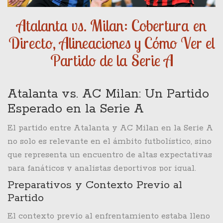
Atalanta vs. Milan: Cobertura en
Directo, Alineaciones y Cómo Ver el
Partido de la Serie A
Atalanta vs. AC Milan: Un Partido
Esperado en la Serie A
El partido entre Atalanta y AC Milan en la Serie A
no solo es relevante en el ámbito futbolístico, sino
que representa un encuentro de altas expectativas
para fanáticos y analistas deportivos por igual.
Ambos equipos llegaron al enfrentamiento del 6 de
Preparativos y Contexto Previo al
diciembre de 2024, en el icónico Gewiss Stadium,
Partido
con la necesidad de consolidar posiciones en la
El contexto previo al enfrentamiento estaba lleno
tabla y demostrar su capacidad en esta agitada