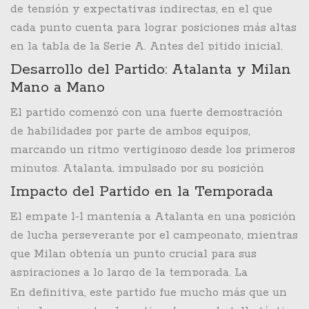
de tensión y expectativas indirectas, en el que
temporada. A las 16:45 hora local iniciaba el
cada punto cuenta para lograr posiciones más altas
partido, un horario que captura tanto la audiencia
en la tabla de la Serie A. Antes del pitido inicial,
europea como a los entusiastas del fútbol en
había gran expectación en torno a las alineaciones,
Desarrollo del Partido: Atalanta y Milan
América del Norte gracias a la transmisión por
aunque la información detallada se encontraba
Mano a Mano
Disney+ Premium. Con
Atalanta
en la segunda
rezagada por medios especializados que daban un
posición de la tabla, a tan solo un punto del líder
El partido comenzó con una fuerte demostración
análisis más exhaustivo de las decisiones tácticas
Napoli, los bergamascos buscaban mantener su
de habilidades por parte de ambos equipos,
de cada entrenador. En cualquier caso, los once
racha de victorias y conseguir así el primer lugar.
marcando un ritmo vertiginoso desde los primeros
jugadores de cada conjunto estarían preparados
En contraste, el AC Milan intentaba mitigar su
minutos. Atalanta, impulsado por su posición
para dejar todo en el campo, rescatando cada balón
irregularidad y capitalizar su reciente impulso tras
privilegiada en la liga, abrió el marcador temprano
Impacto del Partido en la Temporada
y luchando hasta el último minuto.
vencer al Empoli y realizar una gran actuación en
con un gol de Charles De Ketelaere en el minuto 12.
El empate 1-1 mantenía a Atalanta en una posición
la Coppa Italia contra el Sassuolo.
Este gol fue una muestra clara de la firmeza y
de lucha perseverante por el campeonato, mientras
coordinación en el equipo local, que no cedía
que Milan obtenía un punto crucial para sus
terreno a pesar de la presión del AC Milan. Sin
aspiraciones a lo largo de la temporada. La
embargo, el partido no sería unilateral. AC Milan,
importancia del partido, en más de un sentido,
En definitiva, este partido fue mucho más que un
fiel a su tradición de juego incisivo, buscó