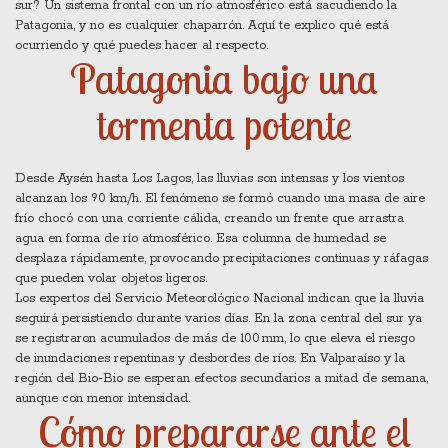
sur? Un sistema frontal con un río atmosférico está sacudiendo la
Patagonia, y no es cualquier chaparrón. Aquí te explico qué está
ocurriendo y qué puedes hacer al respecto.
Patagonia bajo una
tormenta potente
Desde Aysén hasta Los Lagos, las lluvias son intensas y los vientos
alcanzan los 90 km/h. El fenómeno se formó cuando una masa de aire
frío chocó con una corriente cálida, creando un frente que arrastra
agua en forma de río atmosférico. Esa columna de humedad se
desplaza rápidamente, provocando precipitaciones continuas y ráfagas
que pueden volar objetos ligeros.
Los expertos del Servicio Meteorológico Nacional indican que la lluvia
seguirá persistiendo durante varios días. En la zona central del sur ya
se registraron acumulados de más de 100 mm, lo que eleva el riesgo
de inundaciones repentinas y desbordes de ríos. En Valparaíso y la
región del Bio‑Bio se esperan efectos secundarios a mitad de semana,
aunque con menor intensidad.
Cómo prepararse ante el