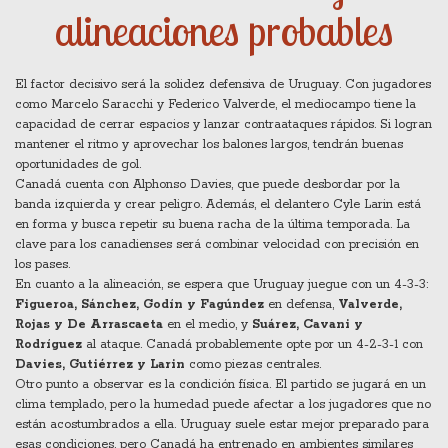
alineaciones probables
El factor decisivo será la solidez defensiva de Uruguay. Con jugadores
como Marcelo Saracchi y Federico Valverde, el mediocampo tiene la
capacidad de cerrar espacios y lanzar contraataques rápidos. Si logran
mantener el ritmo y aprovechar los balones largos, tendrán buenas
oportunidades de gol.
Canadá cuenta con Alphonso Davies, que puede desbordar por la
banda izquierda y crear peligro. Además, el delantero Cyle Larin está
en forma y busca repetir su buena racha de la última temporada. La
clave para los canadienses será combinar velocidad con precisión en
los pases.
En cuanto a la alineación, se espera que Uruguay juegue con un 4-3-3:
Figueroa, Sánchez, Godín y Fagúndez
en defensa,
Valverde,
Rojas y De Arrascaeta
en el medio, y
Suárez, Cavani y
Rodríguez
al ataque. Canadá probablemente opte por un 4-2-3-1 con
Davies, Gutiérrez y Larin
como piezas centrales.
Otro punto a observar es la condición física. El partido se jugará en un
clima templado, pero la humedad puede afectar a los jugadores que no
están acostumbrados a ella. Uruguay suele estar mejor preparado para
esas condiciones, pero Canadá ha entrenado en ambientes similares