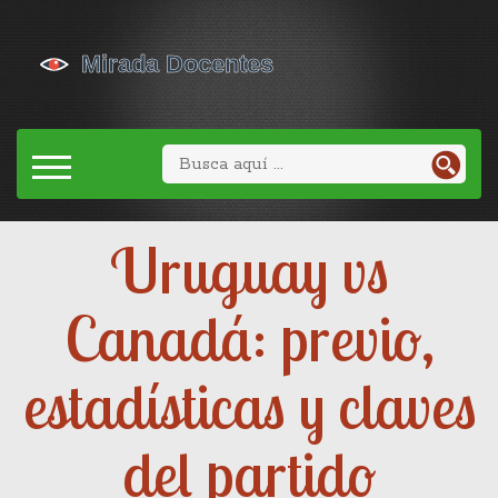
Uruguay vs
Canadá: previo,
estadísticas y claves
del partido