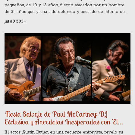
pequeños, de 10 y 13 años, fueron atacados por un hombre
de 31 años que ya ha sido detenido y acusado de intento de
asesinato. La cantante se mostró profundamente afectada y
jul 30 2024
pidió a sus fans apoyar a las familias y a la comunidad local en
estos momentos difíciles.
Fiesta Salvaje de Paul McCartney: DJ
Exclusiva y Anecdotas Inesperadas con 'El
Jefe' y Elvis
El actor Austin Butler, en una reciente entrevista, reveló su