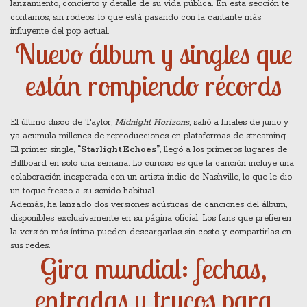
lanzamiento, concierto y detalle de su vida pública. En esta sección te
contamos, sin rodeos, lo que está pasando con la cantante más
influyente del pop actual.
Nuevo álbum y singles que
están rompiendo récords
El último disco de Taylor,
Midnight Horizons
, salió a finales de junio y
ya acumula millones de reproducciones en plataformas de streaming.
El primer single,
“Starlight Echoes”
, llegó a los primeros lugares de
Billboard en solo una semana. Lo curioso es que la canción incluye una
colaboración inesperada con un artista indie de Nashville, lo que le dio
un toque fresco a su sonido habitual.
Además, ha lanzado dos versiones acústicas de canciones del álbum,
disponibles exclusivamente en su página oficial. Los fans que prefieren
la versión más íntima pueden descargarlas sin costo y compartirlas en
sus redes.
Gira mundial: fechas,
entradas y trucos para