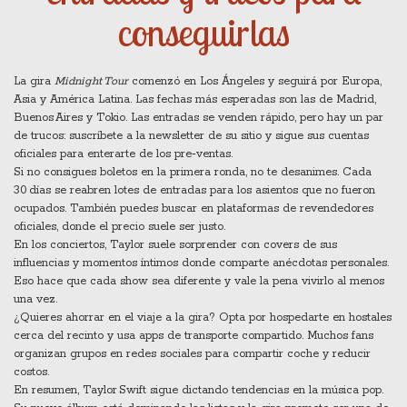
conseguirlas
La gira
Midnight Tour
comenzó en Los Ángeles y seguirá por Europa,
Asia y América Latina. Las fechas más esperadas son las de Madrid,
Buenos Aires y Tokio. Las entradas se venden rápido, pero hay un par
de trucos: suscríbete a la newsletter de su sitio y sigue sus cuentas
oficiales para enterarte de los pre‑ventas.
Si no consigues boletos en la primera ronda, no te desanimes. Cada
30 días se reabren lotes de entradas para los asientos que no fueron
ocupados. También puedes buscar en plataformas de revendedores
oficiales, donde el precio suele ser justo.
En los conciertos, Taylor suele sorprender con covers de sus
influencias y momentos íntimos donde comparte anécdotas personales.
Eso hace que cada show sea diferente y vale la pena vivirlo al menos
una vez.
¿Quieres ahorrar en el viaje a la gira? Opta por hospedarte en hostales
cerca del recinto y usa apps de transporte compartido. Muchos fans
organizan grupos en redes sociales para compartir coche y reducir
costos.
En resumen, Taylor Swift sigue dictando tendencias en la música pop.