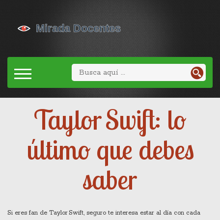
Taylor Swift: lo
último que debes
saber
Si eres fan de Taylor Swift, seguro te interesa estar al día con cada