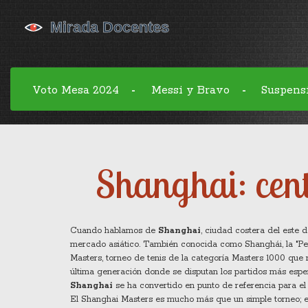
Voto Mesa 2024
Messi y Bravo
Suspens
-
-
Shanghai: cent
Cuando hablamos de
Shanghai
,
ciudad costera del este d
mercado asiático
. También conocida como
Shanghái
,
la "P
Masters
,
torneo de tenis de la categoría Masters 1000 que
última generación donde se disputan los partidos más esp
Shanghai
se ha convertido en punto de referencia para el 
El Shanghai Masters es mucho más que un simple torneo; es