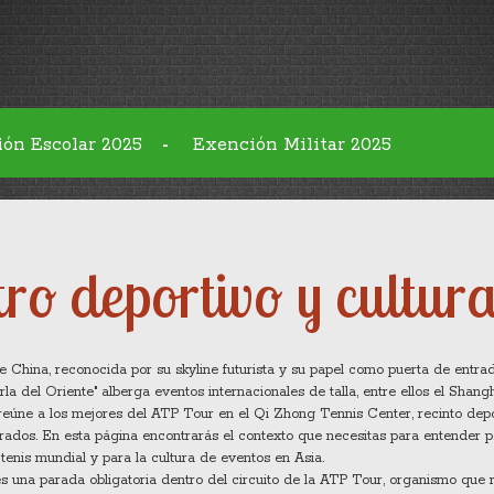
ión Escolar 2025
Exención Militar 2025
-
ro deportivo y cultura
e China, reconocida por su skyline futurista y su papel como puerta de entrad
erla del Oriente" alberga eventos internacionales de talla, entre ellos el
Shangh
 reúne a los mejores del ATP Tour
en el
Qi Zhong Tennis Center
,
recinto dep
erados
.
En esta página encontrarás el contexto que necesitas para entender 
tenis mundial y para la cultura de eventos en Asia.
 una parada obligatoria dentro del circuito de la
ATP Tour
,
organismo que r