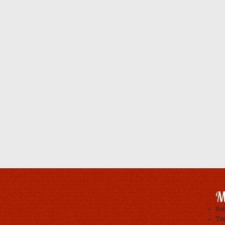
M
So
Tér