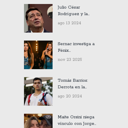
Julio César
Rodríguez y la
inolvidable anécdota
ago 13 2024
con Antonio
Skármeta, Paulo
Coelho y Cecilia
Sernac investiga a
Bolocco
Fénix
Entertainment y
nov 23 2025
Punto Ticket por
cambio unilateral
del concierto de
Tomás Barrios:
Shakira en Santiago
Derrota en la
Primera Ronda de
ago 20 2024
las Clasificatorias
del US Open
Maite Orsini niega
vínculo con Jorge