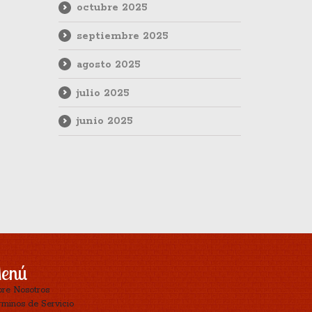
octubre 2025
septiembre 2025
agosto 2025
julio 2025
junio 2025
enú
bre Nosotros
minos de Servicio