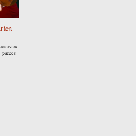
rton
ucsovics
0 puntos