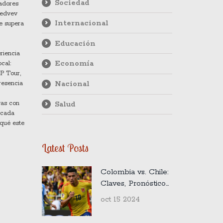
Sociedad
gadores
edv​ev
Internacional
ue supera
Educación
riencia
Economía
cal:
TP Tour,
Nacional
resencia
Salud
vas con
 cada
 qué este
Latest Posts
Colombia vs. Chile:
Claves, Pronósticos
y Análisis del
oct 15 2024
crucial partido de
Eliminatorias