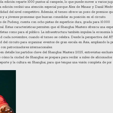
da edición reparte 1000 puntos al campeón, lo que puede mover a varios ju
la edición recibió una atención especial porque Alex de Minaur y Daniil Medv
ndidad del nivel competitivo. Además, el torneo ofrece un pozo de premios q
as y a jóvenes promesas que buscan consolidar su posición en el circuito.
ito de Pudong, cuenta con ocho pistas de superficie dura, grada para 10.000
eal
. Estas características permiten que el Shanghai Masters ofrezca una expe
atletas como para el público. La infraestructura también impulsa la economía lo
idad cada noviembre, cuando el torneo se celebra. Desde la perspectiva del A
 del circuito para organizar eventos de gran escala en Asia, ampliando la p
con patrocinadores internacionales.
 en detalle los partidos clave del Shanghai Masters 2025, entrevistas exclusi
cómo la ciudad de Shanghai se prepara para recibir a miles de aficionados
eporte y la cultura en Shanghai, para que tengas una visión completa de por