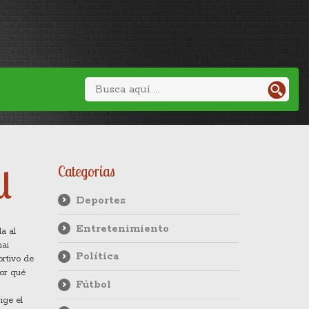
l
Categorías
Deportes
Entretenimiento
a al
ai
Política
ortivo de
por qué
Fútbol
ige el