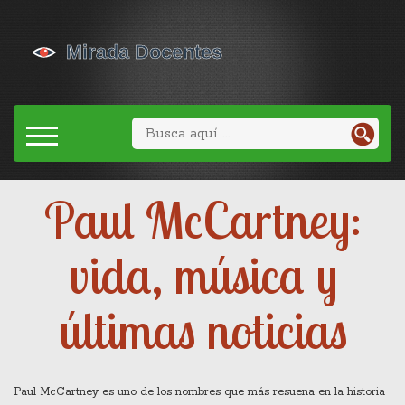
Paul McCartney:
vida, música y
últimas noticias
Paul McCartney es uno de los nombres que más resuena en la historia