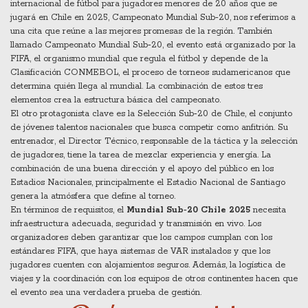
internacional de fútbol para jugadores menores de 20 años que se
jugará en Chile en 2025
,
Campeonato Mundial Sub‑20
, nos referimos a
una cita que reúne a las mejores promesas de la región. También
llamado
Campeonato Mundial Sub‑20
, el evento está organizado por la
FIFA
,
el organismo mundial que regula el fútbol
y depende de la
Clasificación CONMEBOL
,
el proceso de torneos sudamericanos que
determina quién llega al mundial
. La combinación de estos tres
elementos crea la estructura básica del campeonato.
El otro protagonista clave es la
Selección Sub‑20 de Chile
,
el conjunto
de jóvenes talentos nacionales que busca competir como anfitrión
. Su
entrenador, el
Director Técnico
,
responsable de la táctica y la selección
de jugadores
, tiene la tarea de mezclar experiencia y energía. La
combinación de una buena dirección y el apoyo del público en los
Estadios Nacionales
,
principalmente el Estadio Nacional de Santiago
genera la atmósfera que define al torneo.
En términos de requisitos, el
Mundial Sub‑20 Chile 2025
necesita
infraestructura adecuada, seguridad y transmisión en vivo. Los
organizadores deben garantizar que los campos cumplan con los
estándares FIFA, que haya sistemas de VAR instalados y que los
jugadores cuenten con alojamientos seguros. Además, la logística de
viajes y la coordinación con los equipos de otros continentes hacen que
el evento sea una verdadera prueba de gestión.