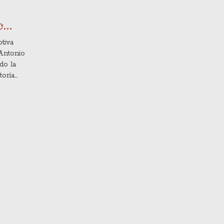
o
tiva
 Antonio
do la
toria
ales y