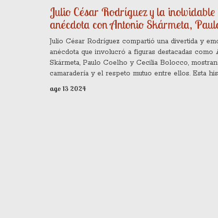
Julio César Rodríguez y la inolvidable
anécdota con Antonio Skármeta, Paul
Coelho y Cecilia Bolocco
Julio César Rodríguez compartió una divertida y emo
anécdota que involucró a figuras destacadas como
Skármeta, Paulo Coelho y Cecilia Bolocco, mostran
camaradería y el respeto mutuo entre ellos. Esta his
brinda una visión más profunda de sus vidas person
ago 13 2024
profesionales.