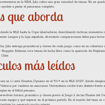
movimientos en la NBA, Julio cubre una gran variedad de temas. No se queda
ue ayuden a pintar el panorama completo.
s que aborda
za desde la MLS hasta la Copa Libertadores, describiendo tácticas, momentos 
emier League y la Liga española, ofreciendo comparaciones útiles para lecto
ha, Julio entrega pronósticos y claves de cada juego, como en su cobertura 
r Nuggets. Además, toca temas de lucha libre, como la aparición de Stephan
 Chile.
culos más leídos
scata un 1-1 ante Houston Dynamo en el 90+9 en la MLS 2025", donde desglo
Polémica por cambios en sanciones: Universitario recibe trato distinto frente 
eglas en el fútbol peruano.
wolves: horario, pronóstico y claves previo al Juego 2 de las Finales del O
 cada equipo y qué esperar en el próximo partido. En el mundo del tenis, su 
25 también ha generado mucho interés.