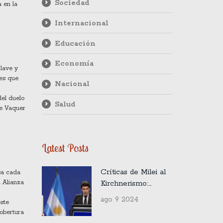
Sociedad
 en la
Internacional
Educación
Economía
clave y
res que
Nacional
del duelo
Salud
ie Vaquer
Latest Posts
Críticas de Milei al
sa cada
Kirchnerismo:
a Alianza
Reconocimiento de
ago 9 2024
este
Frei y Reunion
cobertura
Clave del 9 de