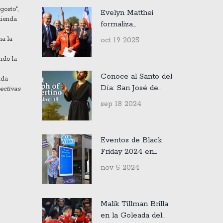
Agosto 2024
gosto",
Evelyn Matthei
tienda
formaliza
candidatura y lanza
na la
oct 19 2025
pacto 'Chile Grande
y Unido' para 2025
ndo la
Conoce al Santo del
ada
Día: San José de
ectivas
Cupertino y Otros
sep 18 2024
Santos Celebrados
el 18 de Septiembre
Eventos de Black
Friday 2024 en
Lleida: Descubre
nov 5 2024
las Fechas Clave y
Oportunidades de
Ahorro
Malik Tillman Brilla
en la Goleada del