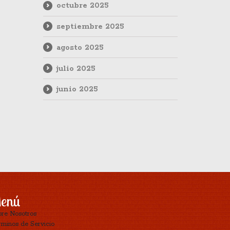
octubre 2025
septiembre 2025
agosto 2025
julio 2025
junio 2025
enú
bre Nosotros
minos de Servicio