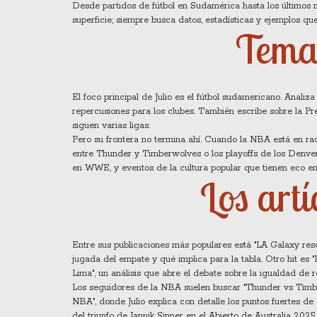
Desde partidos de fútbol en Sudamérica hasta los últimos 
superficie; siempre busca datos, estadísticas y ejemplos q
Tema
El foco principal de Julio es el fútbol sudamericano. Anali
repercusiones para los clubes. También escribe sobre la Pr
siguen varias ligas.
Pero su frontera no termina ahí. Cuando la NBA está en rac
entre Thunder y Timberwolves o los playoffs de los Denve
en WWE, y eventos de la cultura popular que tienen eco en
Los artí
Entre sus publicaciones más populares está "LA Galaxy re
jugada del empate y qué implica para la tabla. Otro hit es "
Lima", un análisis que abre el debate sobre la igualdad de r
Los seguidores de la NBA suelen buscar "Thunder vs Timber
NBA", donde Julio explica con detalle los puntos fuertes de
del triunfo de Jannik Sinner en el Abierto de Australia 20