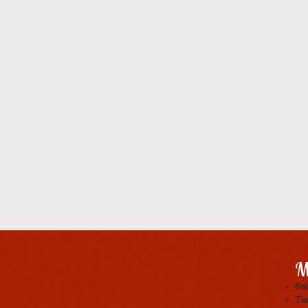
M
So
Tér