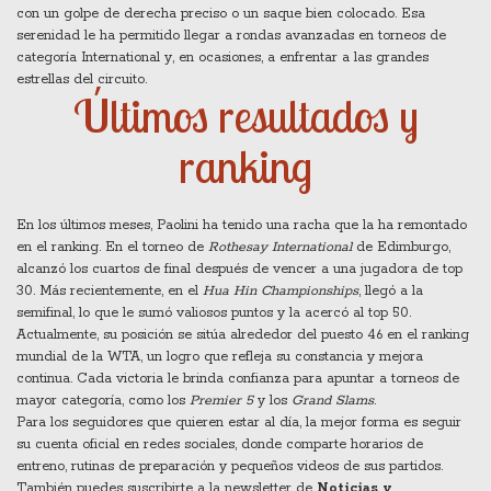
con un golpe de derecha preciso o un saque bien colocado. Esa
serenidad le ha permitido llegar a rondas avanzadas en torneos de
categoría International y, en ocasiones, a enfrentar a las grandes
estrellas del circuito.
Últimos resultados y
ranking
En los últimos meses, Paolini ha tenido una racha que la ha remontado
en el ranking. En el torneo de
Rothesay International
de Edimburgo,
alcanzó los cuartos de final después de vencer a una jugadora de top
30. Más recientemente, en el
Hua Hin Championships
, llegó a la
semifinal, lo que le sumó valiosos puntos y la acercó al top 50.
Actualmente, su posición se sitúa alrededor del puesto 46 en el ranking
mundial de la WTA, un logro que refleja su constancia y mejora
continua. Cada victoria le brinda confianza para apuntar a torneos de
mayor categoría, como los
Premier 5
y los
Grand Slams
.
Para los seguidores que quieren estar al día, la mejor forma es seguir
su cuenta oficial en redes sociales, donde comparte horarios de
entreno, rutinas de preparación y pequeños videos de sus partidos.
También puedes suscribirte a la newsletter de
Noticias y