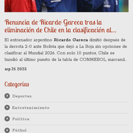
Renuncia de Ricardo Gareca tras la
eliminación de Chile en la clasificación al
Mundial 2026
El entrenador argentino
Ricardo Gareca
dimitió después de
la derrota 2-0 ante Bolivia que dejó a La Roja sin opciones de
clasificar al Mundial 2026. Con solo 10 puntos, Chile se
hundió al último puesto de la tabla de CONMEBOL, marcando
su tercera ausencia consecutiva. La decisión se tomó tras una
sep 26 2025
conferencia de prensa en El Alto, donde el técnico explicó la
necesidad de “descomprimir” la situación. La salida de Gareca
Categorías
cierra un capítulo marcado por una sola victoria en 13
partidos oficiales. El futuro de la selección pasa ahora a un
Deportes
proceso de reconstrucción profunda.
Entretenimiento
Política
Fútbol