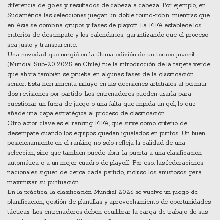
diferencia de goles y resultados de cabeza a cabeza
. Por ejemplo, en
Sudamérica las selecciones juegan un doble round‑robin, mientras que
en Asia se combina grupos y fases de playoff. La FIFA establece los
criterios de desempate y los calendarios, garantizando que el proceso
sea justo y transparente.
Una novedad que surgió en la última edición de un torneo juvenil
(Mundial Sub‑20 2025 en Chile) fue la introducción de la tarjeta verde,
que ahora también se prueba en algunas fases de la clasificación
senior. Esta herramienta
influye
en
las decisiones arbitrales al permitir
dos revisiones por partido
. Los entrenadores pueden usarla para
cuestionar un fuera de juego o una falta que impida un gol, lo que
añade una capa estratégica al proceso de clasificación.
Otro actor clave es el
ranking FIFA
,
que sirve como criterio de
desempate cuando los equipos quedan igualados en puntos
. Un buen
posicionamiento en el ranking no solo refleja la calidad de una
selección, sino que también puede abrir la puerta a una clasificación
automática o a un mejor cuadro de playoff. Por eso, las federaciones
nacionales siguen de cerca cada partido, incluso los amistosos, para
maximizar su puntuación.
En la práctica, la clasificación Mundial 2026 se vuelve un juego de
planificación, gestión de plantillas y aprovechamiento de oportunidades
tácticas. Los entrenadores deben equilibrar la carga de trabajo de sus