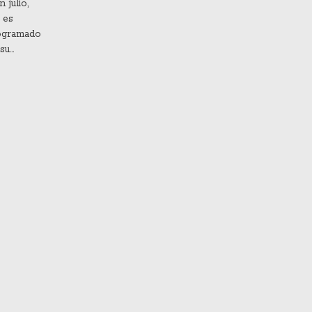
 julio,
 es
rogramado
 su
icipación