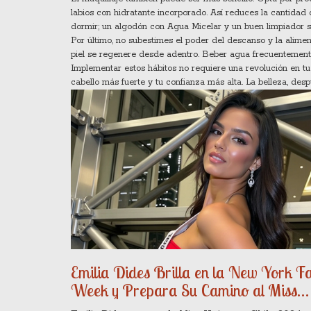
labios con hidratante incorporado. Así reduces la cantidad
dormir; un algodón con Agua Micelar y un buen limpiador so
Por último, no subestimes el poder del descanso y la alime
piel se regenere desde adentro. Beber agua frecuentemente 
Implementar estos hábitos no requiere una revolución en tu
cabello más fuerte y tu confianza más alta. La belleza, des
Emilia Dides Brilla en la New York F
Week y Prepara Su Camino al Miss
Universo 2024