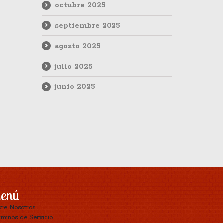
octubre 2025
septiembre 2025
agosto 2025
julio 2025
junio 2025
enú
bre Nosotros
minos de Servicio