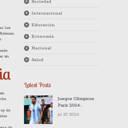
Sociedad
Internacional
Educación
as. Los
. Además,
Economía
r
Nacional
desde
ar sin
Salud
ia
Latest Posts
sin
Juegos Olímpicos
che,
París 2024:
pray de
Horarios y eventos
jul 25 2024
ntas
clave para los
atletas argentinos
barra de