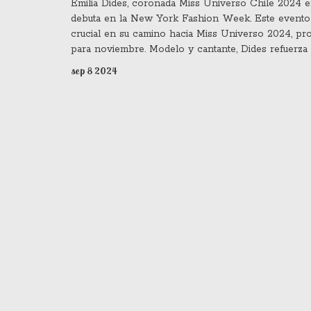
Emilia Dides, coronada Miss Universo Chile 2024 en
debuta en la New York Fashion Week. Este evento
crucial en su camino hacia Miss Universo 2024, p
para noviembre. Modelo y cantante, Dides refuerza
presencia en la moda y belleza chilena con su part
sep 8 2024
en este prestigioso desfile.