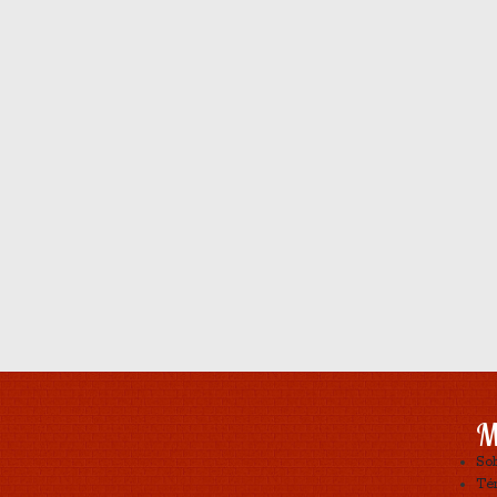
M
So
Tér