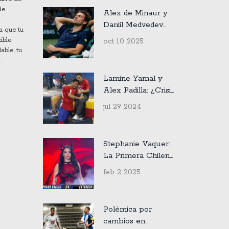
de
Alex de Minaur y
Daniil Medvedev
a que tu
llegan a cuartos del
ible.
oct 10 2025
Shanghai Masters
able, tu
2025
.
Lamine Yamal y
Alex Padilla: ¿Crisis
amorosa? Dejan de
jul 29 2024
seguirse en redes
sociales
Stephanie Vaquer:
La Primera Chilena
en Brillar en WWE
feb 2 2025
Royal Rumble 2025
Polémica por
cambios en