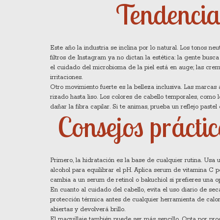
Tendencia
Este año la industria se inclina por lo natural. Los tonos neu
filtros de Instagram ya no dictan la estética: la gente bus
el cuidado del microbioma de la piel está en auge; las crem
irritaciones.
Otro movimiento fuerte es la belleza inclusiva. Las marcas
rizado hasta liso. Los colores de cabello temporales, como
dañar la fibra capilar. Si te animas, prueba un reflejo pastel 
Consejos práctic
Primero, la hidratación es la base de cualquier rutina. Usa 
alcohol para equilibrar el pH. Aplica serum de vitamina C po
cambia a un serum de retinol o bakuchiol si prefieres una op
En cuanto al cuidado del cabello, evita el uso diario de s
protección térmica antes de cualquier herramienta de calo
abiertas y devolverá brillo.
El maquillaje también puede ser más sencillo. Opta por pr