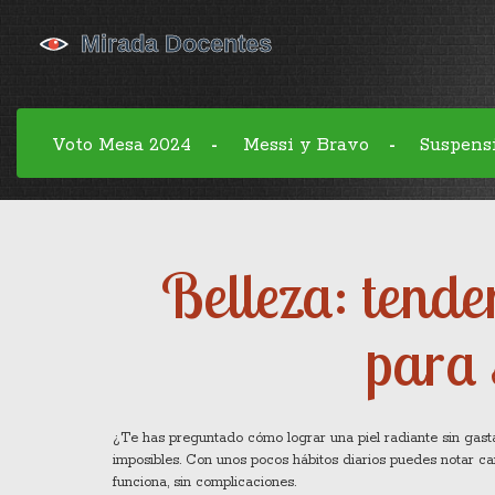
Voto Mesa 2024
Messi y Bravo
Suspens
-
-
Belleza: tenden
para 
¿Te has preguntado cómo lograr una piel radiante sin gasta
imposibles. Con unos pocos hábitos diarios puedes notar c
funciona, sin complicaciones.