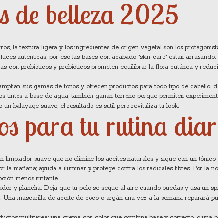
s de belleza 2025
tros, la textura ligera y los ingredientes de origen vegetal son los protagonist
ca luces auténticas, por eso las bases con acabado "skin‑care" están arrasando
as con probióticos y prebióticos prometen equilibrar la flora cutánea y reduci
 amplían sus gamas de tonos y ofrecen productos para todo tipo de cabello, 
 los tintes a base de agua, también ganan terreno porque permiten experiment
o un balayage suave; el resultado es sutil pero revitaliza tu look.
os para tu rutina diar
un limpiador suave que no elimine los aceites naturales y sigue con un tónico 
r la mañana; ayuda a iluminar y protege contra los radicales libres. Por la no
ción menos irritante.
ecador y plancha. Deja que tu pelo se seque al aire cuando puedas y usa un s
r. Una mascarilla de aceite de coco o argán una vez a la semana reparará pu
oductos multitarea: una crema con color que combine base y correcto, o una 