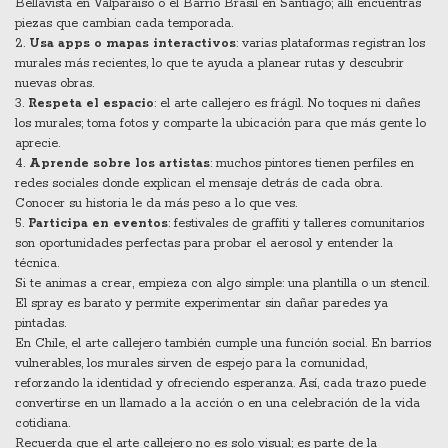
Bellavista en Valparaíso o el Barrio Brasil en Santiago; allí encuentras
piezas que cambian cada temporada.
2.
Usa apps o mapas interactivos
: varias plataformas registran los
murales más recientes, lo que te ayuda a planear rutas y descubrir
nuevas obras.
3.
Respeta el espacio
: el arte callejero es frágil. No toques ni dañes
los murales; toma fotos y comparte la ubicación para que más gente lo
aprecie.
4.
Aprende sobre los artistas
: muchos pintores tienen perfiles en
redes sociales donde explican el mensaje detrás de cada obra.
Conocer su historia le da más peso a lo que ves.
5.
Participa en eventos
: festivales de graffiti y talleres comunitarios
son oportunidades perfectas para probar el aerosol y entender la
técnica.
Si te animas a crear, empieza con algo simple: una plantilla o un stencil.
El spray es barato y permite experimentar sin dañar paredes ya
pintadas.
En Chile, el arte callejero también cumple una función social. En barrios
vulnerables, los murales sirven de espejo para la comunidad,
reforzando la identidad y ofreciendo esperanza. Así, cada trazo puede
convertirse en un llamado a la acción o en una celebración de la vida
cotidiana.
Recuerda que el arte callejero no es solo visual; es parte de la