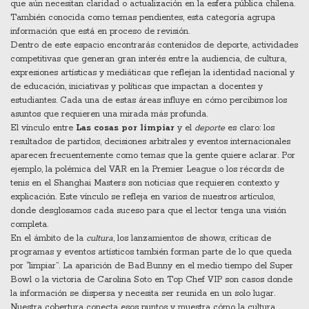
que aún necesitan claridad o actualización en la esfera pública chilena
.
También conocida como
temas pendientes
, esta categoría agrupa
información que está en proceso de revisión.
Dentro de este espacio encontrarás contenidos de
deporte
,
actividades
competitivas que generan gran interés entre la audiencia
, de
cultura
,
expresiones artísticas y mediáticas que reflejan la identidad nacional
y
de
educación
,
iniciativas y políticas que impactan a docentes y
estudiantes
. Cada una de estas áreas influye en cómo percibimos los
asuntos que requieren una mirada más profunda.
El vínculo entre
Las cosas por limpiar
y el
deporte
es claro: los
resultados de partidos, decisiones arbitrales y eventos internacionales
aparecen frecuentemente como temas que la gente quiere aclarar. Por
ejemplo, la polémica del VAR en la Premier League o los récords de
tenis en el Shanghai Masters son noticias que requieren contexto y
explicación. Este vínculo se refleja en varios de nuestros artículos,
donde desglosamos cada suceso para que el lector tenga una visión
completa.
En el ámbito de la
cultura
, los lanzamientos de shows, críticas de
programas y eventos artísticos también forman parte de lo que queda
por “limpiar”. La aparición de Bad Bunny en el medio tiempo del Super
Bowl o la victoria de Carolina Soto en Top Chef VIP son casos donde
la información se dispersa y necesita ser reunida en un solo lugar.
Nuestra cobertura conecta esos puntos y muestra cómo la cultura