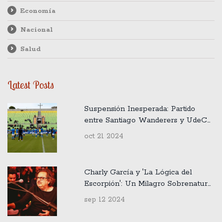
Economía
Nacional
Salud
Latest Posts
Suspensión Inesperada: Partido
entre Santiago Wanderers y UdeC
en la Primera B de Chile Anulado
oct 21 2024
Charly García y 'La Lógica del
Escorpión': Un Milagro Sobrenatural
en la Música
sep 12 2024