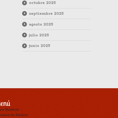
octubre 2025
septiembre 2025
agosto 2025
julio 2025
junio 2025
enú
bre Nosotros
minos de Servicio