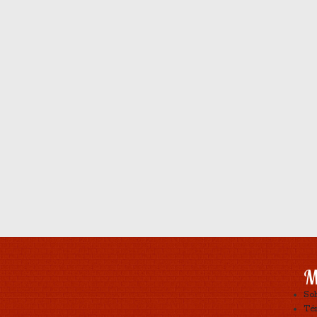
M
So
Tér