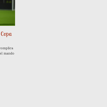
u Copa
complica
 el mando