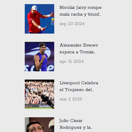
Nicolás Jarry rompe
mala racha y triunfa
en el ATP de
sep 20 2024
Chengdu
Alexander Zverev
supera a Tomás
Martín Etcheverry
ago 31 2024
en un emocionante
partido nocturno
del US Open 2024
Liverpool Celebra
el Tropiezo del
Arsenal tras
mar 2 2025
Sorpresiva Derrota
ante West Ham
United
Julio César
Rodríguez y la