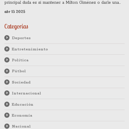
principal duda es si mantener a Milton Giménez o darle una
oportunidad a Miguel Merentiel junto a Edinson Cavani. Kevin
abr 13 2025
Zenón podría reemplazar a Exequiel Zeballos en el
mediocampo, mientras que los jugadores lesionados Cristian
Categorías
Lema y Camilo Rey Domenech podrían regresar como
suplentes.
Deportes
Entretenimiento
Política
Fútbol
Sociedad
Internacional
Educación
Economía
Nacional