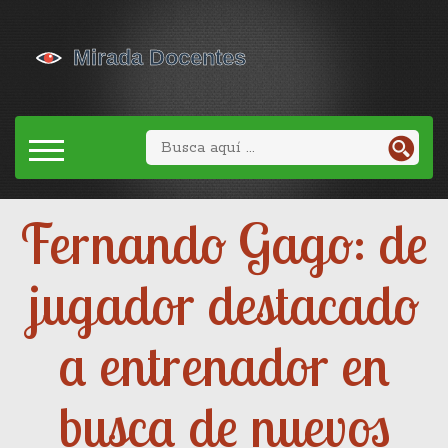
Fernando Gago: de
jugador destacado
a entrenador en
busca de nuevos