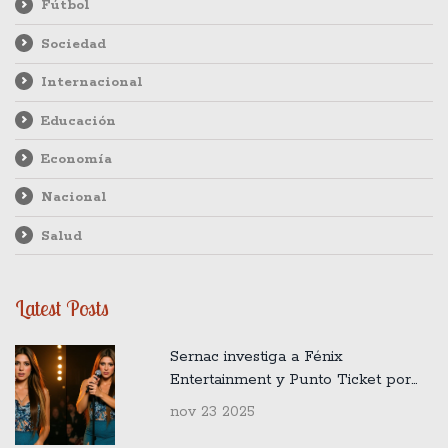
Fútbol
Sociedad
Internacional
Educación
Economía
Nacional
Salud
Latest Posts
Sernac investiga a Fénix
Entertainment y Punto Ticket por
cambio unilateral del concierto de
nov 23 2025
Shakira en Santiago