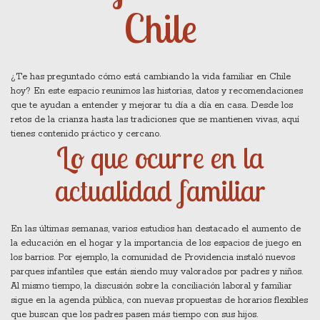
Chile
¿Te has preguntado cómo está cambiando la vida familiar en Chile
hoy? En este espacio reunimos las historias, datos y recomendaciones
que te ayudan a entender y mejorar tu día a día en casa. Desde los
retos de la crianza hasta las tradiciones que se mantienen vivas, aquí
tienes contenido práctico y cercano.
Lo que ocurre en la
actualidad familiar
En las últimas semanas, varios estudios han destacado el aumento de
la educación en el hogar y la importancia de los espacios de juego en
los barrios. Por ejemplo, la comunidad de Providencia instaló nuevos
parques infantiles que están siendo muy valorados por padres y niños.
Al mismo tiempo, la discusión sobre la conciliación laboral y familiar
sigue en la agenda pública, con nuevas propuestas de horarios flexibles
que buscan que los padres pasen más tiempo con sus hijos.