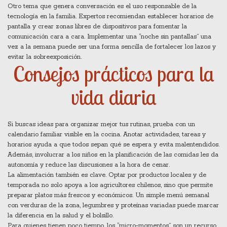
Otro tema que genera conversación es el uso responsable de la
tecnología en la familia. Expertos recomiendan establecer horarios de
pantalla y crear zonas libres de dispositivos para fomentar la
comunicación cara a cara. Implementar una “noche sin pantallas” una
vez a la semana puede ser una forma sencilla de fortalecer los lazos y
evitar la sobreexposición.
Consejos prácticos para la
vida diaria
Si buscas ideas para organizar mejor tus rutinas, prueba con un
calendario familiar visible en la cocina. Anotar actividades, tareas y
horarios ayuda a que todos sepan qué se espera y evita malentendidos.
Además, involucrar a los niños en la planificación de las comidas les da
autonomía y reduce las discusiones a la hora de cenar.
La alimentación también es clave. Optar por productos locales y de
temporada no solo apoya a los agricultores chilenos, sino que permite
preparar platos más frescos y económicos. Un simple menú semanal
con verduras de la zona, legumbres y proteínas variadas puede marcar
la diferencia en la salud y el bolsillo.
Para quienes tienen poco tiempo, los “micro‑momentos” son un recurso