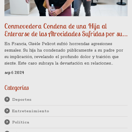
Conmovedora Condena de una Hija al
Enterarse de las Atrocidades Sufridas por su
Madre en Francia
En Francia, Gisèle Pelicot sufrió horrendas agresiones
sexuales. Su hija ha condenado públicamente a su padre por
su implicación, revelando el profundo dolor y traición que
siente. Este caso subraya la devastación en relaciones
familiares y la identidad personal, destacando la necesidad
sep 6 2024
urgente de justicia y apoyo a las víctimas de violencia sexual.
Categorías
Deportes
Entretenimiento
Política