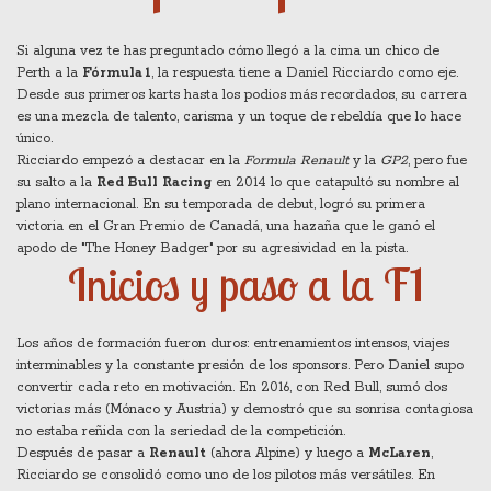
Si alguna vez te has preguntado cómo llegó a la cima un chico de
Perth a la
Fórmula 1
, la respuesta tiene a Daniel Ricciardo como eje.
Desde sus primeros karts hasta los podios más recordados, su carrera
es una mezcla de talento, carisma y un toque de rebeldía que lo hace
único.
Ricciardo empezó a destacar en la
Formula Renault
y la
GP2
, pero fue
su salto a la
Red Bull Racing
en 2014 lo que catapultó su nombre al
plano internacional. En su temporada de debut, logró su primera
victoria en el Gran Premio de Canadá, una hazaña que le ganó el
apodo de "The Honey Badger" por su agresividad en la pista.
Inicios y paso a la F1
Los años de formación fueron duros: entrenamientos intensos, viajes
interminables y la constante presión de los sponsors. Pero Daniel supo
convertir cada reto en motivación. En 2016, con Red Bull, sumó dos
victorias más (Mónaco y Austria) y demostró que su sonrisa contagiosa
no estaba reñida con la seriedad de la competición.
Después de pasar a
Renault
(ahora Alpine) y luego a
McLaren
,
Ricciardo se consolidó como uno de los pilotos más versátiles. En