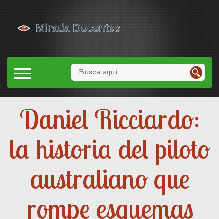
Daniel Ricciardo:
la historia del piloto
australiano que
rompe esquemas