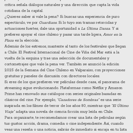
crítica señala diálogos naturales y una dirección que capta la vida
cotidiana de la capital.
¿Quieres saber si vale la pena? Si buscas una experiencia de puro
espectáculo, ve por
Guardians
. Si lo tuyo son tramas retorcidas y
actuaciones fuertes, dale una oportunidad a
La Última Danza
. Y si
prefieres apoyar el cine chileno y pasar una tarde ligera,
Amor en la
Plaza
es la elección.
Además de los estrenos, mantente al tanto de los festivales que llegan
a Chile. El Festival Internacional de Cine de Viña del Mar está a la
vuelta de la esquina y trae una selección de documentales y
cortometrajes que vale la pena ver. También se anunció la edición
2025 de la Semana del Cine Chileno en Valparaíso, con proyecciones
gratuitas y paneles de discusión con directores locales.
Si eres de los que prefieren ver películas desde casa, el panorama de
streaming sigue evolucionando. Plataformas como Netflix y Amazon
Prime han renovado sus catálogos con series originales basadas en
clásicos del cine. Por ejemplo,
“Cazadores de Sombras”
es una serie
inspirada en los filmes de terror de los años 80, mientras que
“El Último
Viaje”
adapta una novela de ciencia ficción muy leída en Chile.
Para organizarte, te recomendamos crear una lista de películas según
tus gustos: acción, drama, comedia o cine independiente. Así, cuando
veas una reseña o una noticia, sabrás de inmediato si encaja en tu lista