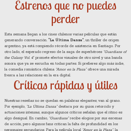
Estrenos que no puedes
perder
Esta semana llegan a los cines chilenos varias películas que están
generando conversación.
“La Última Danza”
, un thriller de origen
argentino, ya está rompiendo récords de asistencia en Santiago. Por
otro lado, el esperado regreso de la saga de superhéroes
“Guardians of
the Galaxy Vol. 4
” promete efectos visuales de otro nivel y una banda
sonora que ya se escucha en todas partes. Si prefieres algo más indie,
la comedia romántica chilena
“Amor en la Plaza”
ofrece una mirada
fresca a las relaciones en la era digital.
Críticas rápidas y útiles
Nuestras reseñas no se quedan en palabras elegantes; van al grano.
Por ejemplo,
“La Última Danza”
destaca por su guion retorcido y
actuaciones intensas, aunque algunos críticos señalan que el ritmo es
algo desigual. En cambio,
“Guardians”
recibe elogios por sus escenas
de acción, pero algunos fans critican la falta de profundidad en los
personajes secundarios. Para la película local
“Amor en la Plaza”
, la