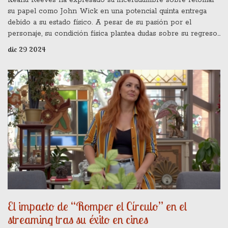
Keanu Reeves ha expresado su incertidumbre sobre retomar
su papel como John Wick en una potencial quinta entrega
debido a su estado físico. A pesar de su pasión por el
personaje, su condición física plantea dudas sobre su regreso.
Aún sin un anuncio oficial de Lionsgate, los fanáticos esperan
dic 29 2024
ansiosos noticias sobre el futuro de la exitosa franquicia.
El impacto de “Romper el Círculo” en el
streaming tras su éxito en cines