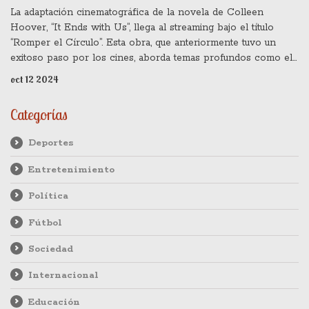
La adaptación cinematográfica de la novela de Colleen
Hoover, “It Ends with Us”, llega al streaming bajo el título
“Romper el Círculo”. Esta obra, que anteriormente tuvo un
exitoso paso por los cines, aborda temas profundos como el
trauma infantil y la violencia doméstica. La película, que tuvo un
oct 12 2024
gran desempeño en taquilla, está disponible en la plataforma
Max desde el 11 de octubre de 2024.
Categorías
Deportes
Entretenimiento
Política
Fútbol
Sociedad
Internacional
Educación