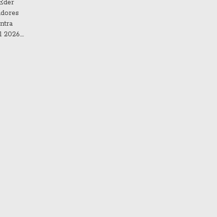
 Eder
adores
ntra
l 2026.
 vital
e superar