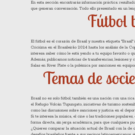
En esta sección encontrarás información práctica: resultado
que generan conversación. Todo ello presentado en un lengu
Fútbol 
El fútbol es el corazón de Brasil y nuestra etiqueta "Brasi
Criciúma en el Brasileirão 2024 hasta los análisis de la Co
interesa saber cómo le está yendo a tu equipo favorito o qué
Además, publicamos noticias de transferencias, lesiones y 
Salas en River Plate o la polémica por sanciones en equip
Temas de socie
Brasil no es solo fútbol; también es una nación con una rica
el Refugio Volcán Tupungato, iniciativas de turismo sosteni
como las discusiones sobre sanciones y justicia en el depor
Si te interesa la música, el cine o las tradiciones populares
forma directa, sin jerga académica, para que cualquiera pu
¿Quieres comparar la situación actual de Brasil con la de 
desafíos brasileños frente a sus vecinos latinoamericanos, 