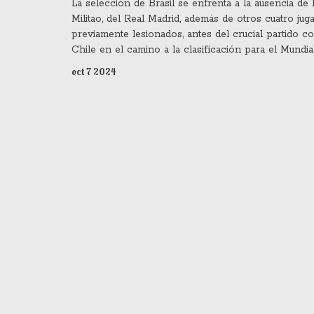
La selección de Brasil se enfrenta a la ausencia de
Militao, del Real Madrid, además de otros cuatro jug
previamente lesionados, antes del crucial partido co
Chile en el camino a la clasificación para el Mundia
Este encuentro, que se disputará el 10 de octubre, es
oct 7 2024
tanto para Brasil como para Chile, que también deb
la suspensión de tres jugadores clave.