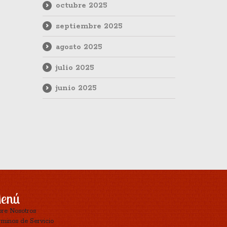
octubre 2025
septiembre 2025
agosto 2025
julio 2025
junio 2025
enú
bre Nosotros
minos de Servicio