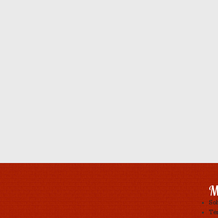
M
So
Tér