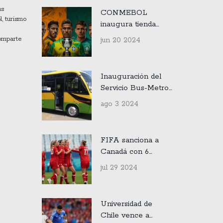
us
CONMEBOL
l, turismo
inaugura tienda
oficial para la Copa
comparte
jun 20 2024
América 2024 en
alianza con
Legends
Inauguración del
Servicio Bus-Metro
en San Pedro el 5
ago 3 2024
de Agosto
FIFA sanciona a
Canadá con 6
puntos menos en el
jul 29 2024
fútbol olímpico por
espionaje con
drones y suspende
Universidad de
a los entrenadores
Chile vence a