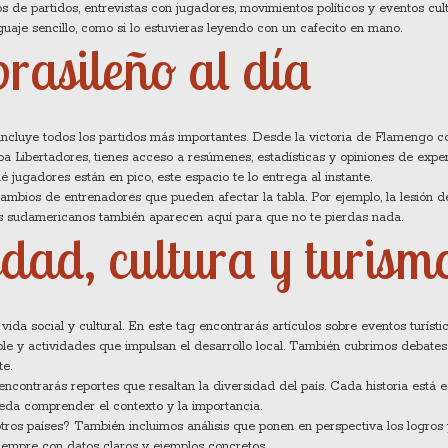
s de partidos, entrevistas con jugadores, movimientos políticos y eventos cul
aje sencillo, como si lo estuvieras leyendo con un cafecito en mano.
brasileño al día
l" incluye todos los partidos más importantes. Desde la victoria de Flamengo c
pa Libertadores, tienes acceso a resúmenes, estadísticas y opiniones de expert
 jugadores están en pico, este espacio te lo entrega al instante.
cambios de entrenadores que pueden afectar la tabla. Por ejemplo, la lesión 
os sudamericanos también aparecen aquí para que no te pierdas nada.
dad, cultura y turism
 vida social y cultural. En este tag encontrarás artículos sobre eventos turíst
ble y actividades que impulsan el desarrollo local. También cubrimos debates p
te.
, encontrarás reportes que resaltan la diversidad del país. Cada historia está e
eda comprender el contexto y la importancia.
otros países? También incluimos análisis que ponen en perspectiva los logros
siempre con datos claros y ejemplos concretos.