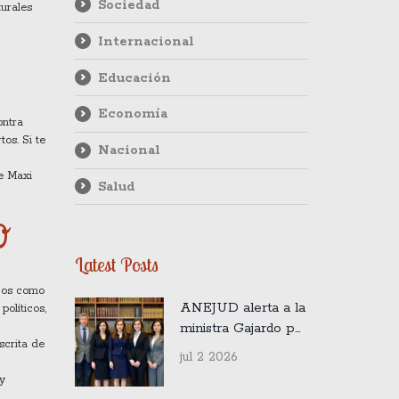
Sociedad
turales
Internacional
Educación
Economía
ontra
os. Si te
Nacional
de Maxi
Salud
o
Latest Posts
icos como
ANEJUD alerta a la
olíticos,
ministra Gajardo por
scrita de
crisis laboral en
jul 2 2026
Concepción
 y