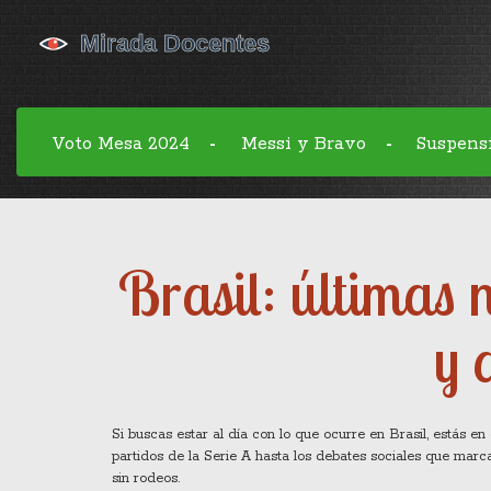
Voto Mesa 2024
Messi y Bravo
Suspens
-
-
Brasil: últimas n
y 
Si buscas estar al día con lo que ocurre en Brasil, estás en 
partidos de la Serie A hasta los debates sociales que mar
sin rodeos.